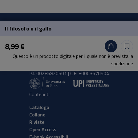
Il filosofo e il gallo
Pisa University Press
8,99 €
Lungarno Pacinotti 43/44 56126 Pisa
Questo è un prodotto digitale per il quale non è prevista la
tel.
+39 050 2212056
spedizione
email
press@unipi.it
P.I. 00286820501 | C.F: 80003670504
Contenuti
Catalogo
Collane
Riviste
Open Access
E-book Accessibili