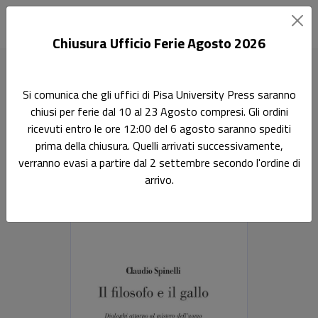
Chiusura Ufficio Ferie Agosto 2026
Home
Il filosofo e il gallo
Si comunica che gli uffici di Pisa University Press saranno
chiusi per ferie dal 10 al 23 Agosto compresi. Gli ordini
Il filosofo e il gallo
ricevuti entro le ore 12:00 del 6 agosto saranno spediti
prima della chiusura. Quelli arrivati successivamente,
Dialoghi attorno al mistero dell’uomo e al senso della vita
verranno evasi a partire dal 2 settembre secondo l'ordine di
arrivo.
Claudio Spinelli