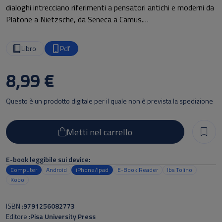
dialoghi intrecciano riferimenti a pensatori antichi e moderni da
Platone a Nietzsche, da Seneca a Camus.
Non mancano incursioni nella letteratura, nei testi sacri e nelle
grandi questioni ambientali. L’opera è al contempo racconto e
Libro
Pdf
saggio: una tela letteraria che invita a interrogarsi sul mistero
più grande: quello dell’esistenza.
8,99 €
Questo è un prodotto digitale per il quale non è prevista la spedizione
Metti nel carrello
E-book leggibile sui device:
Computer
Android
iPhone/Ipad
E-Book Reader
Ibs Tolino
Kobo
ISBN
9791256082773
Editore
Pisa University Press