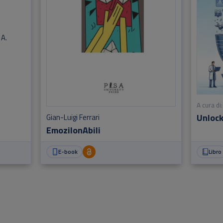
 A.
A cura di:
Unlock
Gian-Luigi Ferrari
EmoziIonAbili
E-book
Libro