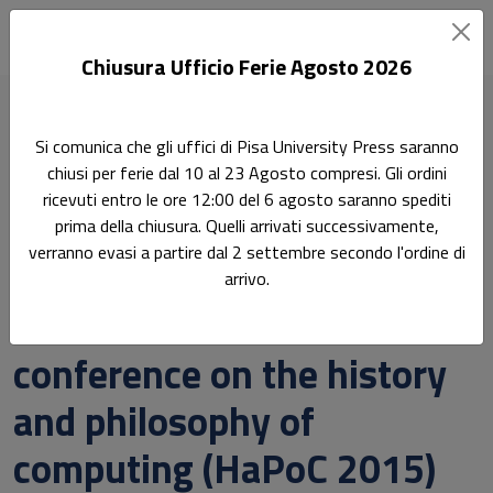
Chiusura Ufficio Ferie Agosto 2026
Home
Quaderni della Fondazione Galileo Galilei
Si comunica che gli uffici di Pisa University Press saranno
Preliminary proceedings of the third international conference
chiusi per ferie dal 10 al 23 Agosto compresi. Gli ordini
on the history and philosophy of computing (HaPoC 2015)
ricevuti entro le ore 12:00 del 6 agosto saranno spediti
prima della chiusura. Quelli arrivati successivamente,
Ricerca
verranno evasi a partire dal 2 settembre secondo l'ordine di
Preliminary proceedings of
arrivo.
the third international
conference on the history
and philosophy of
computing (HaPoC 2015)