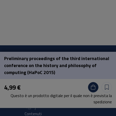
Preliminary proceedings of the third international
Pisa University Press
conference on the history and philosophy of
computing (HaPoC 2015)
Lungarno Pacinotti 43/44 56126 Pisa
tel.
+39 050 2212056
4,99 €
email
press@unipi.it
Questo è un prodotto digitale per il quale non è prevista la
P.I. 00286820501 | C.F: 80003670504
spedizione
Contenuti