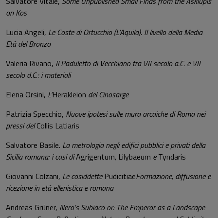
Salvatore Vitale,
Some Unpublished Small Finds from the Asklupis
on Kos
Lucia Angeli,
Le Coste di Ortucchio (L’Aquila). Il livello della Media
Età del Bronzo
Valeria Rivano,
Il Paduletto di Vecchiano tra VII secolo a.C. e VII
secolo d.C.: i materiali
Elena Orsini,
L’
Herakleion
del Cinosarge
Patrizia Specchio,
Nuove ipotesi sulle mura arcaiche di Roma nei
pressi del
Collis Latiaris
Salvatore Basile.
La metrologia negli edifici pubblici e privati della
Sicilia romana: i casi di
Agrigentum
,
Lilybaeum
e
Tyndaris
Giovanni Colzani,
Le cosiddette
Pudicitiae
Formazione, diffusione e
ricezione in età ellenistica e romana
Andreas Grüner,
Nero’s Subiaco or: The Emperor as a Landscape