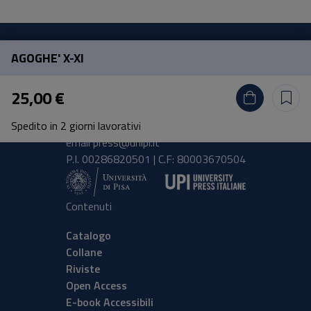
AGOGHE' X-XI
Pisa University Press
25,00 €
Lungarno Pacinotti 43/44 56126 Pisa
Spedito in 2 giorni lavorativi
tel.
+39 050 2212056
email
press@unipi.it
P.I. 00286820501 | C.F: 80003670504
Contenuti
Catalogo
Collane
Riviste
Open Access
E-book Accessibili