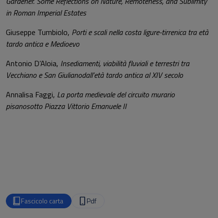
Gardener. Some Reflections on Nature, Remoteness, and Sublimity
in Roman Imperial Estates
Giuseppe Tumbiolo,
Porti e scali nella costa ligure-tirrenica tra età
tardo antica e Medioevo
Antonio D’Aloia,
Insediamenti, viabilità fluviali e terrestri tra
Vecchiano e San Giulianodall’età tardo antica al XIV secolo
Annalisa Faggi,
La porta medievale del circuito murario
pisanosotto Piazza Vittorio Emanuele II
Fascicolo carta
Pdf