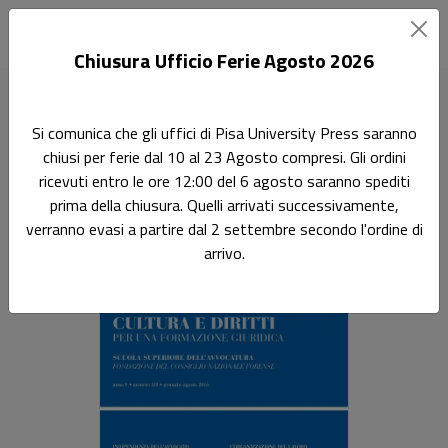
Chiusura Ufficio Ferie Agosto 2026
Home
Riviste
Cultura e diritti
CULTURA E DIRITTI 1/2 2016
Si comunica che gli uffici di Pisa University Press saranno
chiusi per ferie dal 10 al 23 Agosto compresi. Gli ordini
CULTURA E DIRITTI 1/2
ricevuti entro le ore 12:00 del 6 agosto saranno spediti
2016
prima della chiusura. Quelli arrivati successivamente,
verranno evasi a partire dal 2 settembre secondo l'ordine di
arrivo.
PER UNA FORMAZIONE GIURIDICA