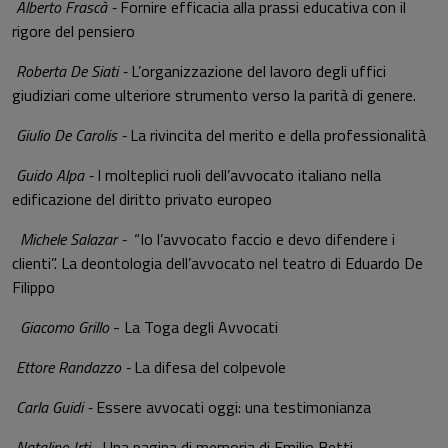
Alberto Frascà -
Fornire efficacia alla prassi educativa con il
rigore del pensiero
Roberta De Siati -
L’organizzazione del lavoro degli uffici
giudiziari come ulteriore strumento verso la parità di genere.
Giulio De Carolis -
La rivincita del merito e della professionalità
Guido Alpa -
I molteplici ruoli dell’avvocato italiano nella
edificazione del diritto privato europeo
Michele Salazar -
“Io l’avvocato faccio e devo difendere i
clienti”. La deontologia dell’avvocato nel teatro di Eduardo De
Filippo
Giacomo Grillo
- La Toga degli Avvocati
Ettore Randazzo -
La difesa del colpevole
Carla Guidi -
Essere avvocati oggi: una testimonianza
Natalino Irti -
Una pagina di memoria di Emilio Betti