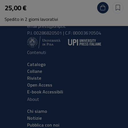
Pisa University Press
25,00 €
Lungarno Pacinotti 43/44 56126 Pisa
Spedito in 2 giorni lavorativi
tel.
+39 050 2212056
email
press@unipi.it
P.I. 00286820501 | C.F: 80003670504
Contenuti
Catalogo
Collane
Riviste
Open Access
E-book Accessibili
About
Chi siamo
Notizie
Pubblica con noi