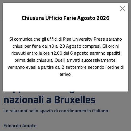
Chiusura Ufficio Ferie Agosto 2026
Home
Scienza politica
Si comunica che gli uffici di Pisa University Press saranno
Italian lobbying: rappresentare gli interessi nazionali a
chiusi per ferie dal 10 al 23 Agosto compresi. Gli ordini
Bruxelles
ricevuti entro le ore 12:00 del 6 agosto saranno spediti
prima della chiusura. Quelli arrivati successivamente,
Ricerca
verranno evasi a partire dal 2 settembre secondo l'ordine di
Italian lobbying:
arrivo.
rappresentare gli interessi
nazionali a Bruxelles
Le relazioni nello spazio di coordinamento italiano
Edoardo Amato