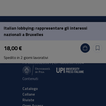
Italian lobbying: rappresentare gli interessi
Pisa University Press
nazionali a Bruxelles
Lungarno Pacinotti 43/44 56126 Pisa
18,00 €
tel.
+39 050 2212056
email
press@unipi.it
Spedito in 2 giorni lavorativi
P.I. 00286820501 | C.F: 80003670504
Contenuti
Catalogo
Collane
Riviste
Open Access