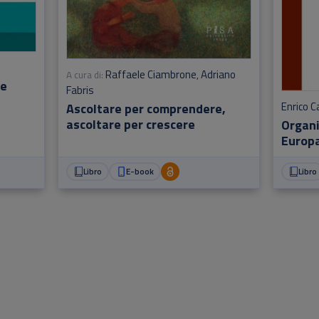
Raffaele Ciambrone
Adriano
A cura di:
,
ne
Fabris
Enrico C
Ascoltare per comprendere,
ascoltare per crescere
Organi
Europa
Libro
E-book
Libro