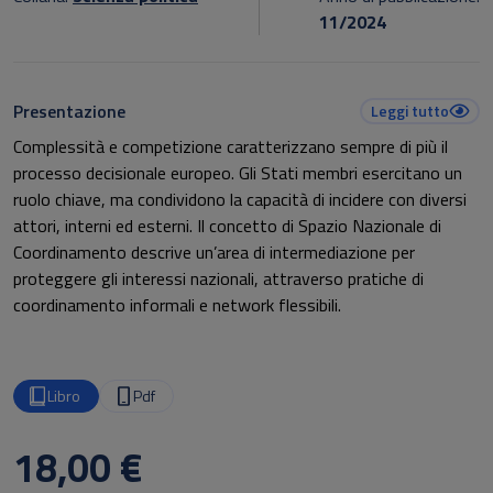
11/2024
Presentazione
Leggi tutto
Complessità e competizione caratterizzano sempre di più il
processo decisionale europeo. Gli Stati membri esercitano un
ruolo chiave, ma condividono la capacità di incidere con diversi
attori, interni ed esterni. Il concetto di Spazio Nazionale di
Coordinamento descrive un’area di intermediazione per
proteggere gli interessi nazionali, attraverso pratiche di
coordinamento informali e network flessibili.
Questo libro esamina il ruolo degli attori italiani a Bruxelles,
approfondendo le relazioni che i gruppi di interesse nazionali
Libro
Pdf
intrecciano con i decisori istituzionali, sfruttando la nazionalità
comune per consolidare influenze e migliorare la cooperazione
18,00 €
nelle politiche europee.