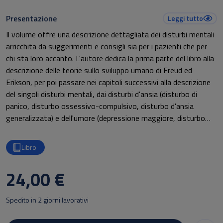
Presentazione
Leggi tutto
Il volume offre una descrizione dettagliata dei disturbi mentali
arricchita da suggerimenti e consigli sia per i pazienti che per
chi sta loro accanto. L'autore dedica la prima parte del libro alla
descrizione delle teorie sullo sviluppo umano di Freud ed
Erikson, per poi passare nei capitoli successivi alla descrizione
del singoli disturbi mentali, dai disturbi d'ansia (disturbo di
panico, disturbo ossessivo-compulsivo, disturbo d'ansia
generalizzata) e dell'umore (depressione maggiore, disturbo
bipolare), ai disturbi psicotici (schizofrenia, disturbi
schizoaffettivi, disturbi deliranti), ai disturbi di personalità.
Libro
Vengono inoltre descritti i trattamenti farmacologici oggi in
24,00 €
commercio in Italia, le indicazioni, gli effetti collaterali ed ogni
informazione utile per chi ne faccia uso. L’autore
Spedito in 2 giorni lavorativi
illustra anche alcune delle tecniche psicoterapiche utilizzate per
il trattamento di ciascun disturbo.