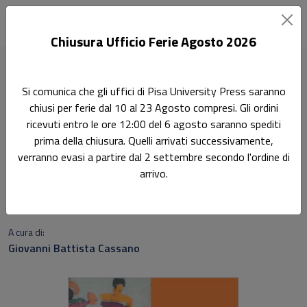
Chiusura Ufficio Ferie Agosto 2026
Home
I disturbi mentali
Si comunica che gli uffici di Pisa University Press saranno
chiusi per ferie dal 10 al 23 Agosto compresi. Gli ordini
I disturbi mentali
ricevuti entro le ore 12:00 del 6 agosto saranno spediti
prima della chiusura. Quelli arrivati successivamente,
Natura, sintomi e terapie. Edizione italiana a cura di
verranno evasi a partire dal 2 settembre secondo l'ordine di
Giovanni B. Cassano
arrivo.
Richard W. Roukema
A cura di:
Giovanni Battista Cassano