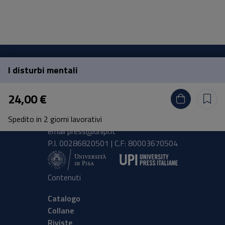
I disturbi mentali
Pisa University Press
24,00 €
Lungarno Pacinotti 43/44 56126 Pisa
Spedito in 2 giorni lavorativi
tel.
+39 050 2212056
email
press@unipi.it
P.I. 00286820501 | C.F: 80003670504
Contenuti
Catalogo
Collane
Riviste