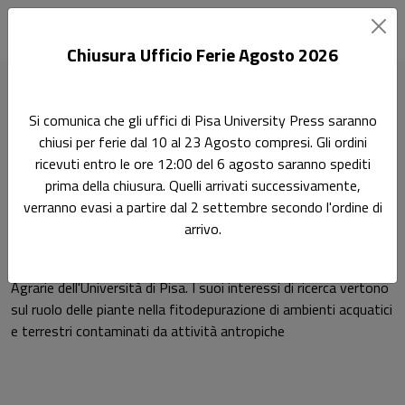
Chiusura Ufficio Ferie Agosto 2026
Home
Autori
Adriana Ciurli
Si comunica che gli uffici di Pisa University Press saranno
chiusi per ferie dal 10 al 23 Agosto compresi. Gli ordini
Pagina di Adriana Ciurli
ricevuti entro le ore 12:00 del 6 agosto saranno spediti
Adriana Ciurli
prima della chiusura. Quelli arrivati successivamente,
verranno evasi a partire dal 2 settembre secondo l'ordine di
arrivo.
Adriana Ciurli, dottore di ricerca in Biologia agraria, ricopre un
ruolo tecnico presso il Dipartimento di Biologia delle Piante
Agrarie dell'Università di Pisa. I suoi interessi di ricerca vertono
sul ruolo delle piante nella fitodepurazione di ambienti acquatici
e terrestri contaminati da attività antropiche