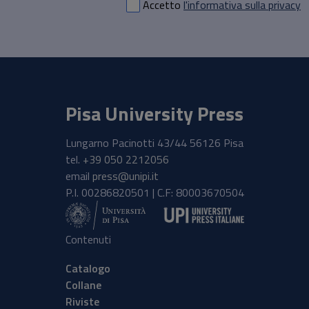
Accetto
l'informativa sulla privacy
Pisa University Press
Lungarno Pacinotti 43/44 56126 Pisa
tel.
+39 050 2212056
email
press@unipi.it
P.I. 00286820501 | C.F: 80003670504
Contenuti
Catalogo
Collane
Riviste