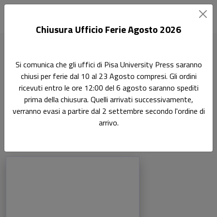
Chiusura Ufficio Ferie Agosto 2026
Home
Autori
Alessandra Avanzini
Si comunica che gli uffici di Pisa University Press saranno
chiusi per ferie dal 10 al 23 Agosto compresi. Gli ordini
Pagina di Alessandra Avanzini
ricevuti entro le ore 12:00 del 6 agosto saranno spediti
Alessandra Avanzini
prima della chiusura. Quelli arrivati successivamente,
verranno evasi a partire dal 2 settembre secondo l'ordine di
arrivo.
Libri dell'autore