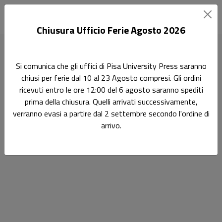
Chiusura Ufficio Ferie Agosto 2026
Home
Autori
Antonio Nazaro
Si comunica che gli uffici di Pisa University Press saranno
chiusi per ferie dal 10 al 23 Agosto compresi. Gli ordini
Pagina di Antonio Nazaro
ricevuti entro le ore 12:00 del 6 agosto saranno spediti
Antonio Nazaro
prima della chiusura. Quelli arrivati successivamente,
verranno evasi a partire dal 2 settembre secondo l'ordine di
arrivo.
Antonio Nazaro è cultore della materia sul corso di Economia Aziendale i
(Corso A) presso la Facoltà di economia dell’Università di Pisa.