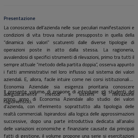
Presentazione
La conoscenza dell’azienda nelle sue peculiari manifestazioni e
condizioni di vita trova naturale presupposto in quella della
“dinamica dei valori” scaturenti dalle diverse tipologie di
operazioni poste in atto dalla stessa. La ragioneria,
avvalendosi di specifici strumenti di rilevazioni, primo tra tutti il
sempre attuale “metodo della partita doppia”, osserva appunto
i fatti amministrativi nel loro influsso sul sistema dei valori
aziendali. E, allora, facile intuire come nei corsi istituzionali di
Economia Aziendale sia esigenza prioritaria conoscere
Il presente volume di propone di introdurre gli studenti del
adeguatamente “metodi” e “sistemi” di rilevazione
primo anno di Economia Aziendale allo studio dei valori
ragionieristici.
d’azienda, con riferimento soprattutto alla tipologia delle
realtà commerciali. Ispirandosi alla logica delle approssimazioni
successive, dopo una parte introduttiva dedicata all’analisi
delle variazioni economiche e finanziarie causate dai principali
fatti di gestione, il volume propone una serie si esercitazioni