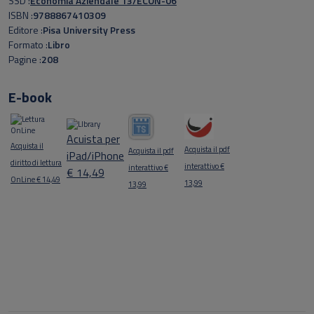
SSD
Economia Aziendale 13/ECON-06
ISBN
9788867410309
Editore
Pisa University Press
Formato
Libro
Pagine
208
E-book
Acuista per
Acquista il
Acquista il pdf
Acquista il pdf
iPad/iPhone
diritto di lettura
interattivo €
interattivo €
€ 14,49
OnLine € 14,49
13,99
13,99