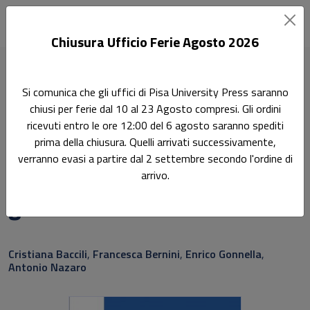
Chiusura Ufficio Ferie Agosto 2026
Home
Scienze economiche e statistiche
Si comunica che gli uffici di Pisa University Press saranno
Economia Aziendale 13/ECON-06
chiusi per ferie dal 10 al 23 Agosto compresi. Gli ordini
Esercitazioni di contabilità generale
ricevuti entro le ore 12:00 del 6 agosto saranno spediti
prima della chiusura. Quelli arrivati successivamente,
Didattica
verranno evasi a partire dal 2 settembre secondo l'ordine di
Esercitazioni di contabilità
arrivo.
generale
Sottotitolo non presente
Cristiana Baccili
,
Francesca Bernini
,
Enrico Gonnella
,
Antonio Nazaro