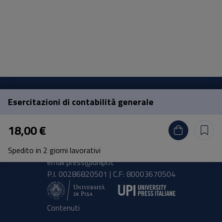
Esercitazioni di contabilità generale
Pisa University Press
18,00 €
Lungarno Pacinotti 43/44 56126 Pisa
Spedito in 2 giorni lavorativi
tel.
+39 050 2212056
email
press@unipi.it
P.I. 00286820501 | C.F: 80003670504
Contenuti