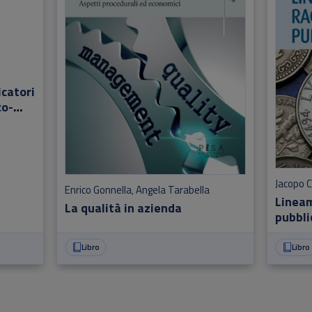
icatori
co-
Jacopo C
Enrico Gonnella
Angela Tarabella
,
Lineam
La qualità in azienda
pubbli
Libro
Libro