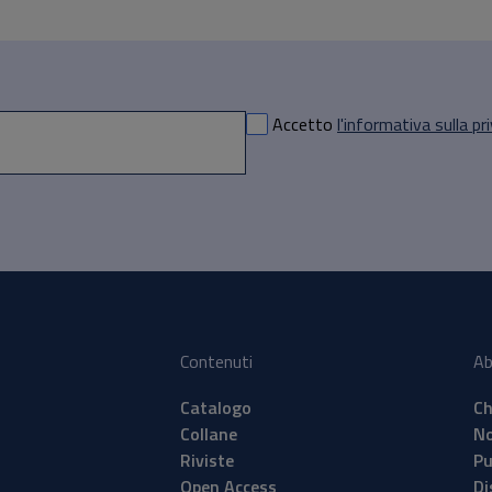
Accetto
l'informativa sulla pr
Contenuti
Ab
Catalogo
Ch
Collane
No
Riviste
Pu
Open Access
Di