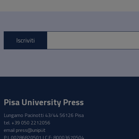
Iscriviti
E-mail *
Pisa University Press
Lungarno Pacinotti 43/44 56126 Pisa
tel.
+39 050 2212056
email
press@unipi.it
P.I. 00286820501 | C.F: 80003670504