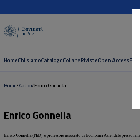
Home
Chi siamo
Catalogo
Collane
Riviste
Open Access
E-bo
Home
Autori
Enrico Gonnella
Pagina di Enrico Gonnella
Enrico Gonnella
Enrico Gonnella (PhD) è professore associato di Economia Aziendale presso la fa