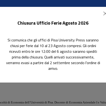
Chiusura Ufficio Ferie Agosto 2026
Si comunica che gli uffici di Pisa University Press saranno
ok Accessibili
In evidenza
Pubblica con noi
chiusi per ferie dal 10 al 23 Agosto compresi. Gli ordini
ricevuti entro le ore 12:00 del 6 agosto saranno spediti
prima della chiusura. Quelli arrivati successivamente,
verranno evasi a partire dal 2 settembre secondo l'ordine di
arrivo.
coltà di Economia dell’Università di Pisa. Docente di Economia Aziendale I e Valut