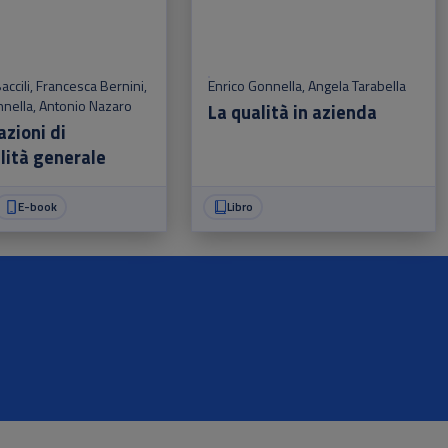
accili
,
Francesca Bernini
,
Enrico Gonnella
,
Angela Tarabella
nnella
,
Antonio Nazaro
La qualità in azienda
azioni di
lità generale
E-book
Libro