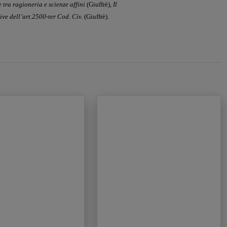
e tra
ragioneria e scienze affini
(Giuffrè),
Il
ive dell’art.2500-ter Cod. Civ.
(Giuffrè).