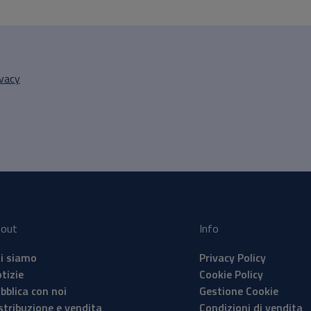
ivacy
out
Info
i siamo
Privacy Policy
tizie
Cookie Policy
bblica con noi
Gestione Cookie
stribuzione e vendita
Condizioni di vendita