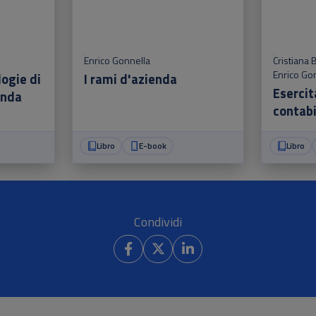
Enrico Gonnella
Cristiana B
Enrico Go
ogie di
I rami d'azienda
Esercit
enda
contabi
Libro
E-book
Libro
Condividi