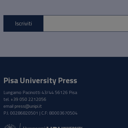
Iscriviti
E-mail *
Pisa University Press
Lungarno Pacinotti 43/44 56126 Pisa
tel.
+39 050 2212056
email
press@unipi.it
P.I. 00286820501 | C.F: 80003670504