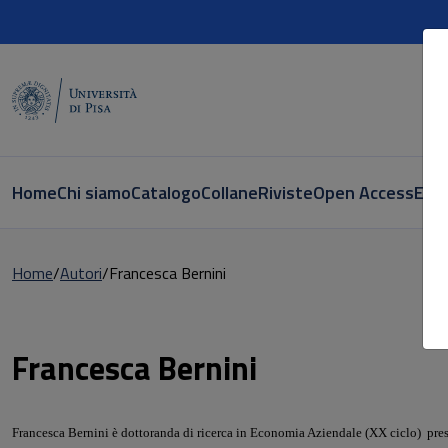
Home
Chi siamo
Catalogo
Collane
Riviste
Open Access
E-bo
Home
Autori
Francesca Bernini
Pagina di Francesca Bernini
Francesca Bernini
Francesca Bernini è dottoranda di ricerca in Economia Aziendale (XX ciclo) pres