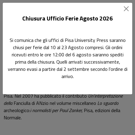
Chiusura Ufficio Ferie Agosto 2026
Home
Autori
Carlotta Scantamburlo
Si comunica che gli uffici di Pisa University Press saranno
chiusi per ferie dal 10 al 23 Agosto compresi. Gli ordini
Pagina di Carlotta Scantamburlo
ricevuti entro le ore 12:00 del 6 agosto saranno spediti
Carlotta Scantamburlo
prima della chiusura. Quelli arrivati successivamente,
verranno evasi a partire dal 2 settembre secondo l'ordine di
arrivo.
Nata del 1984, e atttualmente perfezionanda in discipline
filologiche classiche presso la Scuola Normale Superiore di
Pisa. Nel 2007 ha pubblicato il contributo
Un'interpretazione
della
Fanciulla di ANzio nel volume miscellaneo
Lo sguardo
archeologico:
i normalisti per Paul Zanker,
Pisa, edizioni della
Normale.