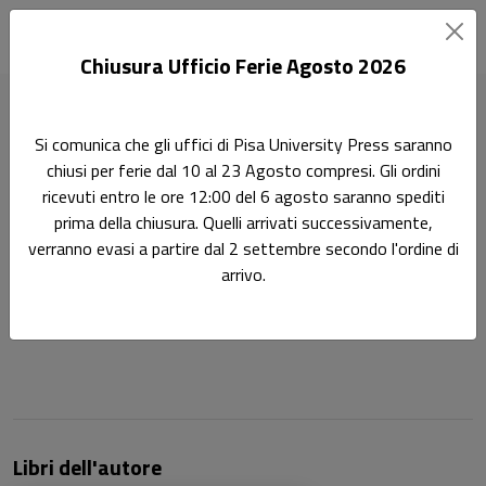
Chiusura Ufficio Ferie Agosto 2026
Home
Autori
Fedele Ruggeri
Si comunica che gli uffici di Pisa University Press saranno
chiusi per ferie dal 10 al 23 Agosto compresi. Gli ordini
Pagina di Fedele Ruggeri
ricevuti entro le ore 12:00 del 6 agosto saranno spediti
Fedele Ruggeri
prima della chiusura. Quelli arrivati successivamente,
verranno evasi a partire dal 2 settembre secondo l'ordine di
arrivo.
Fedele Ruggeri
–
Insegna Sociologia del Lavoro e Politica
Sociale presso l’Università degli Studi di Pisa
Libri dell'autore