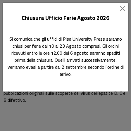
Chiusura Ufficio Ferie Agosto 2026
Home
Autori
Ferruccio Bonino
Si comunica che gli uffici di Pisa University Press saranno
chiusi per ferie dal 10 al 23 Agosto compresi. Gli ordini
Pagina di Ferruccio Bonino
ricevuti entro le ore 12:00 del 6 agosto saranno spediti
Ferruccio Bonino
prima della chiusura. Quelli arrivati successivamente,
verranno evasi a partire dal 2 settembre secondo l'ordine di
arrivo.
Ferruccio Bonino è scienziato epatologo (h.index-Scopus 55 e
60); ha contribuito (autore principale, co-autore o senior) alle
pubblicazioni originali sulle scoperte del virus dell’epatite D, C e
B difettivo.