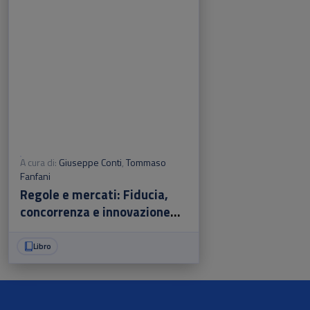
A cura di:
Giuseppe Conti
,
Tommaso
Fanfani
Regole e mercati: Fiducia,
concorrenza e innovazione
finanziaria nella storia
creditizia italiana
Libro