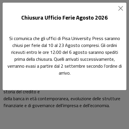
Chiusura Ufficio Ferie Agosto 2026
Home
Autori
Giuseppe Conti
Si comunica che gli uffici di Pisa University Press saranno
chiusi per ferie dal 10 al 23 Agosto compresi. Gli ordini
Pagina di Giuseppe Conti
ricevuti entro le ore 12:00 del 6 agosto saranno spediti
Giuseppe Conti
prima della chiusura. Quelli arrivati successivamente,
verranno evasi a partire dal 2 settembre secondo l'ordine di
arrivo.
Giuseppe Conti, Professore ordinario di Storia economica
presso l’Università di Pisa. I principali interessi di studio sono:
storia del credito e
della banca in età contemporanea, evoluzione delle strutture
finanziarie e di governance dell’impresa e dell’economia.