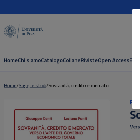
Home
Chi siamo
Catalogo
Collane
Riviste
Open Access
E-bo
Home
Saggi e studi
Sovranità, credito e mercato
Ric
So
Vers