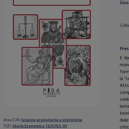
Gius
Colla
Pres
Il l
mone
form
la “
Attr
comp
credi
lent
teor
dial
Area CUN
Scienze economiche e statistiche
SSD
Storia Economica 13/STEC-01
crit