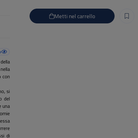
Metti nel carrello
o
della
nella
o con
o, si
o del
e una
tomie
lessa
rrere
si di