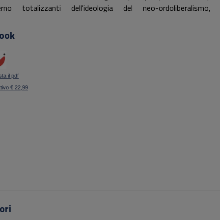
rno totalizzanti dell'ideologia del neo-ordoliberalismo,
asivamente dominante.
ook
ta il pdf
ttivo € 22,99
ori