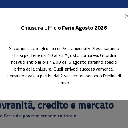
Chiusura Ufficio Ferie Agosto 2026
Si comunica che gli uffici di Pisa University Press saranno
ok Accessibili
In evidenza
Pubblica con noi
chiusi per ferie dal 10 al 23 Agosto compresi. Gli ordini
ricevuti entro le ore 12:00 del 6 agosto saranno spediti
prima della chiusura. Quelli arrivati successivamente,
verranno evasi a partire dal 2 settembre secondo l'ordine di
arrivo.
erca
vranità, credito e mercato
o l'arte del governo economico totale