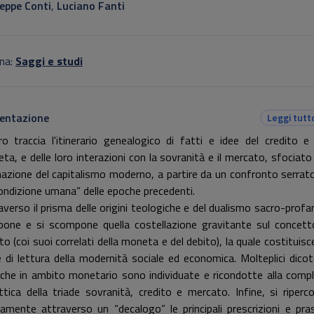
eppe Conti
,
Luciano Fanti
na:
Saggi e studi
entazione
Leggi tutt
ibro traccia l'itinerario genealogico di fatti e idee del credito e 
ta, e delle loro interazioni con la sovranità e il mercato, sfociato 
azione del capitalismo moderno, a partire da un confronto serrat
condizione umana” delle epoche precedenti.
averso il prisma delle origini teologiche e del dualismo sacro-profan
one e si scompone quella costellazione gravitante sul concett
to (coi suoi correlati della moneta e del debito), la quale costituisc
e di lettura della modernità sociale ed economica. Molteplici dico
iche in ambito monetario sono individuate e ricondotte alla comp
ettica della triade sovranità, credito e mercato. Infine, si riperco
icamente attraverso un “decalogo” le principali prescrizioni e pras