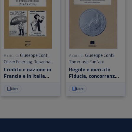
Giuseppe Conti
Giuseppe Conti
A cura di:
,
A cura di:
,
Olivier Feiertag
Rosanna
Tommaso Fanfani
,
Scatamacchia
Credito e nazione in
Regole e mercati:
Francia e in Italia
Fiducia, concorrenza
(XIX-XX secolo)
e innovazione
finanziaria nella
Libro
Libro
storia creditizia
italiana