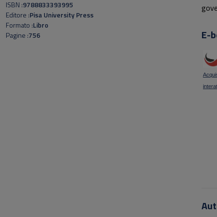
ISBN
9788833393995
gove
Editore
Pisa University Press
perv
Formato
Libro
E-b
Pagine
756
Acquis
intera
Aut