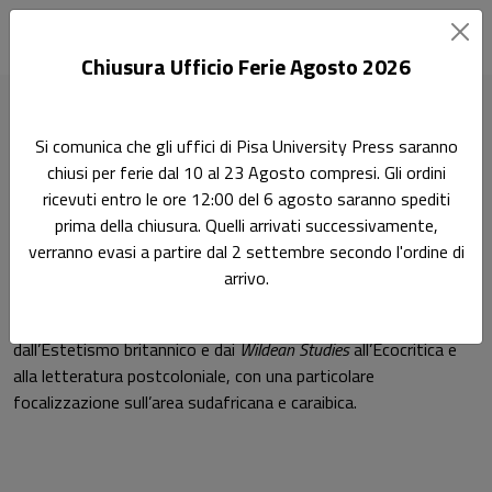
Chiusura Ufficio Ferie Agosto 2026
Home
Autori
Laura Giovannelli
Si comunica che gli uffici di Pisa University Press saranno
chiusi per ferie dal 10 al 23 Agosto compresi. Gli ordini
Pagina di Laura Giovannelli
ricevuti entro le ore 12:00 del 6 agosto saranno spediti
Laura Giovannelli
prima della chiusura. Quelli arrivati successivamente,
verranno evasi a partire dal 2 settembre secondo l'ordine di
arrivo.
Laura Giovannelli
è Professore Associato di Letteratura
Inglese all’Università di Pisa. I suoi ambiti di ricerca spaziano
dall’Estetismo britannico e dai
Wildean Studies
all’Ecocritica e
alla letteratura postcoloniale, con una particolare
focalizzazione sull’area sudafricana e caraibica.