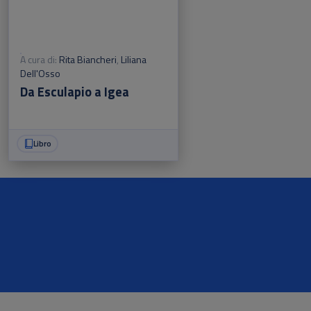
A cura di:
Rita Biancheri
,
Liliana
Dell'Osso
Da Esculapio a Igea
Libro