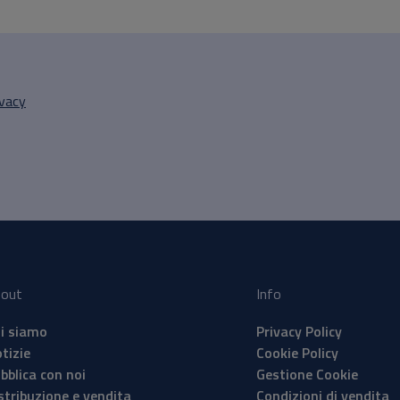
ivacy
out
Info
i siamo
Privacy Policy
tizie
Cookie Policy
bblica con noi
Gestione Cookie
stribuzione e vendita
Condizioni di vendita