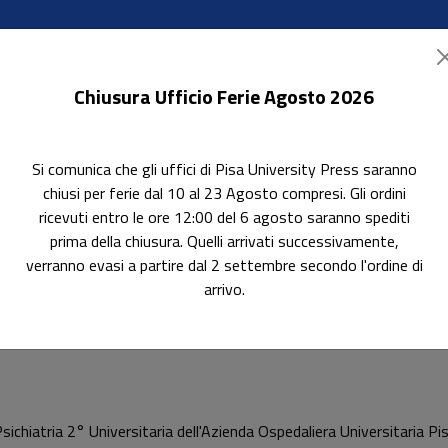
Chiusura Ufficio Ferie Agosto 2026
Si comunica che gli uffici di Pisa University Press saranno
ok Accessibili
In evidenza
Pubblica con noi
chiusi per ferie dal 10 al 23 Agosto compresi. Gli ordini
ricevuti entro le ore 12:00 del 6 agosto saranno spediti
prima della chiusura. Quelli arrivati successivamente,
verranno evasi a partire dal 2 settembre secondo l'ordine di
arrivo.
di Psichiatria 2° Universitaria dell'Azienda Ospedaliera Universitaria