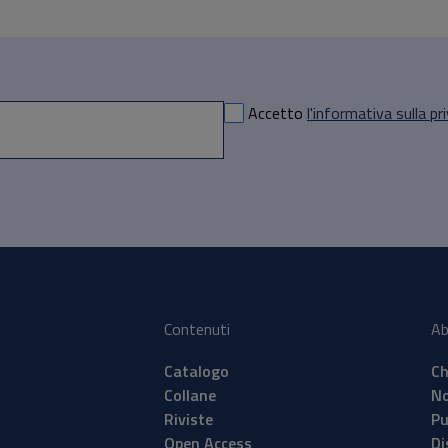
Accetto
l'informativa sulla pr
Contenuti
Ab
Catalogo
Ch
Collane
No
Riviste
Pu
Open Access
Di