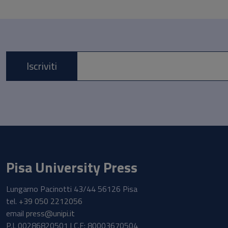
Iscriviti
E-mail *
Pisa University Press
Lungarno Pacinotti 43/44 56126 Pisa
tel.
+39 050 2212056
email
press@unipi.it
P.I. 00286820501 | C.F: 80003670504