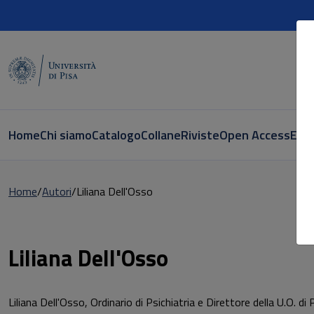
Home
Chi siamo
Catalogo
Collane
Riviste
Open Access
E-bo
Home
Autori
Liliana Dell'Osso
Pagina di Liliana Dell'Osso
Liliana Dell'Osso
Liliana Dell'Osso, Ordinario di Psichiatria e Direttore della U.O. 