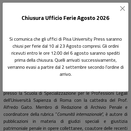
Chiusura Ufficio Ferie Agosto 2026
Home
Autori
Mario Antinucci
Si comunica che gli uffici di Pisa University Press saranno
chiusi per ferie dal 10 al 23 Agosto compresi. Gli ordini
Pagina di Mario Antinucci
ricevuti entro le ore 12:00 del 6 agosto saranno spediti
Mario Antinucci
prima della chiusura. Quelli arrivati successivamente,
verranno evasi a partire dal 2 settembre secondo l'ordine di
arrivo.
Mario Antinucci è nato il 9 maggio del 1973. Avvocato
penalista del Foro di Roma, docente di Procedura penale
presso la Scuola di Specializzazione per le Professioni Legali
dell’Università Sapienza di Roma con la cattedra del Prof.
Alfredo Gaito. Membro di Redazione di Archivio Penale e
coordinatore della rubrica “
Comunità internazionale
”, è autore di
pubblicazioni in materia di giudizi speciali e giustizia
patrimoniale penale in opere collettanee, coautore delle recenti