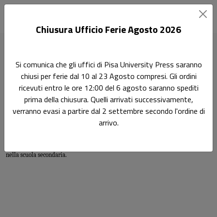
Chiusura Ufficio Ferie Agosto 2026
Home
Autori
Roberta Amari
Si comunica che gli uffici di Pisa University Press saranno
chiusi per ferie dal 10 al 23 Agosto compresi. Gli ordini
Pagina di Roberta Amari
ricevuti entro le ore 12:00 del 6 agosto saranno spediti
Roberta Amari
prima della chiusura. Quelli arrivati successivamente,
verranno evasi a partire dal 2 settembre secondo l'ordine di
arrivo.
Roberta Amari ha conseguito il dottorato di ricerca in “Storia dell’Europa
medievale” presso l’Università di Pisa. Vive a Lucca, dove è docente di ruolo
nella scuola secondaria.