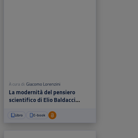
A cura di:
Giacomo Lorenzini
La modernità del pensiero
scientifico di Elio Baldacci
(1909-1987) attraverso l'analisi
critica della sua tesi di laurea
Libro
E-book