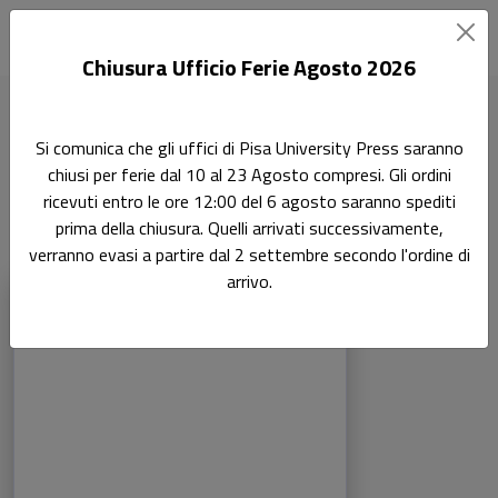
Chiusura Ufficio Ferie Agosto 2026
Home
Tutti gli E-book Open Access
Si comunica che gli uffici di Pisa University Press saranno
chiusi per ferie dal 10 al 23 Agosto compresi. Gli ordini
Tutti gli E-book Open Access
ricevuti entro le ore 12:00 del 6 agosto saranno spediti
prima della chiusura. Quelli arrivati successivamente,
verranno evasi a partire dal 2 settembre secondo l'ordine di
Sottotitolo non presente
arrivo.