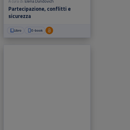
A cura di:
Elena Dundovich
Partecipazione, conflitti e
sicurezza
Libro
E-book