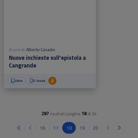
A cura di:
Alberto Casadei
Nuove inchieste sull'epistola a
Cangrande
Libro
E-book
287
risultati | pagina:
18
di
24
16
17
18
19
20