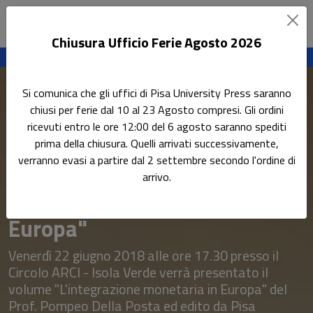
Chiusura Ufficio Ferie Agosto 2026
Sottotitolo non presente
Leggi l'articolo
Si comunica che gli uffici di Pisa University Press saranno
Home
Tutti gli eventi
chiusi per ferie dal 10 al 23 Agosto compresi. Gli ordini
Presentazione del volume "L'integrazione monetaria in
ricevuti entro le ore 12:00 del 6 agosto saranno spediti
Europa"
prima della chiusura. Quelli arrivati successivamente,
verranno evasi a partire dal 2 settembre secondo l'ordine di
Presentazione del volume
arrivo.
"L'integrazione monetaria in
Europa"
Venerdì 22 giugno 2018 alle ore 17.30 presso il
Circolo ARCI - Isola Verde verrà presentato il
volume "L'integrazione monetaria in Europa" del
Prof. Pompeo Della Posta ed edito da Pisa