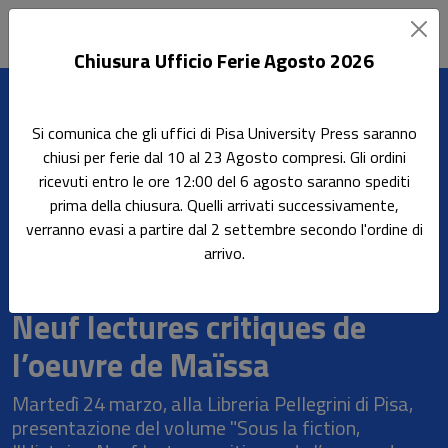
Chiusura Ufficio Ferie Agosto 2026
Sottotitolo non presente
Leggi l'articolo
Si comunica che gli uffici di Pisa University Press saranno
Home
Tutti gli eventi
chiusi per ferie dal 10 al 23 Agosto compresi. Gli ordini
Presentazione del volume "Sous la fiction, l'Histoire. Neuf
ricevuti entro le ore 12:00 del 6 agosto saranno spediti
lectures critiques de l’oeuvre de Maïssa
prima della chiusura. Quelli arrivati successivamente,
verranno evasi a partire dal 2 settembre secondo l'ordine di
Presentazione del volume
arrivo.
"Sous la fiction, l'Histoire.
Neuf lectures critiques de
l’oeuvre de Maïssa
Martedì 24 marzo, alla Libreria Pellegrini di Pisa,
presentazione del volume "Sous la fiction,