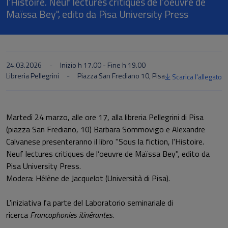
l'Histoire. Neuf lectures critiques de l’oeuvre de
Maïssa Bey", edito da Pisa University Press
24.03.2026
Inizio h 17.00 - Fine h 19.00
Libreria Pellegrini
Piazza San Frediano 10, Pisa
Scarica l'allegato
Martedì 24 marzo, alle ore 17, alla libreria Pellegrini di Pisa
(piazza San Frediano, 10) Barbara Sommovigo e Alexandre
Calvanese presenteranno il libro "Sous la fiction, l'Histoire.
Neuf lectures critiques de l’oeuvre de Maïssa Bey", edito da
Pisa University Press.
Modera: Hélène de Jacquelot (Università di Pisa).
L'iniziativa fa parte de
l Laboratorio seminariale di
ricerca
Francophonies itinérantes.