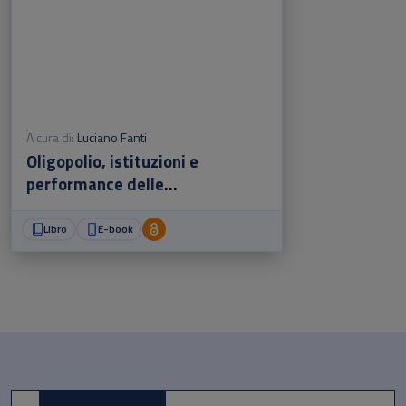
A cura di:
Luciano Fanti
Oligopolio, istituzioni e
performance delle
imprese/Oligopoly, institutions
and firms' performance
Libro
E-book