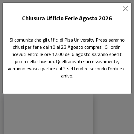
Chiusura Ufficio Ferie Agosto 2026
Home
Ricerca
Ingegneria civile e architettura
Si comunica che gli uffici di Pisa University Press saranno
Strade, Ferrovie e Aeroporti 08/CEAR-03
chiusi per ferie dal 10 al 23 Agosto compresi. Gli ordini
ricevuti entro le ore 12:00 del 6 agosto saranno spediti
Strade, Ferrovie e
Ricerca
prima della chiusura. Quelli arrivati successivamente,
verranno evasi a partire dal 2 settembre secondo l'ordine di
Aeroporti 08/CEAR-03
arrivo.