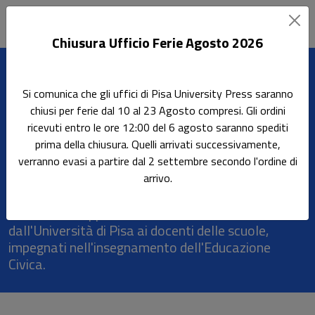
Chiusura Ufficio Ferie Agosto 2026
Leggi l'articolo
Si comunica che gli uffici di Pisa University Press saranno
Home
Rassegna stampa
App Smart EduCost, 17.03.2021
chiusi per ferie dal 10 al 23 Agosto compresi. Gli ordini
ricevuti entro le ore 12:00 del 6 agosto saranno spediti
App Smart EduCost,
prima della chiusura. Quelli arrivati successivamente,
17.03.2021
verranno evasi a partire dal 2 settembre secondo l'ordine di
arrivo.
Su "Il Tirreno - Pisa" è stato pubblicato un articolo
in merito all'App Smart EduCost, offerta
dall'Università di Pisa ai docenti delle scuole,
impegnati nell'insegnamento dell'Educazione
Civica.