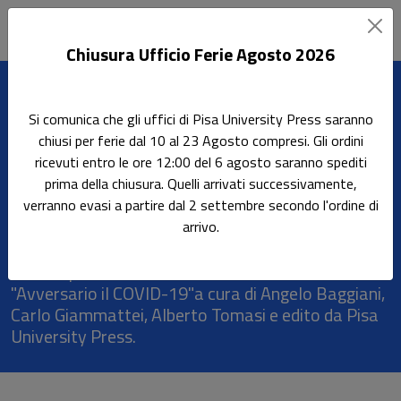
Chiusura Ufficio Ferie Agosto 2026
Leggi l'articolo
Si comunica che gli uffici di Pisa University Press saranno
Home
Rassegna stampa
Avversario il COVID-19, 08.03.2021
chiusi per ferie dal 10 al 23 Agosto compresi. Gli ordini
ricevuti entro le ore 12:00 del 6 agosto saranno spediti
Avversario il COVID-19,
prima della chiusura. Quelli arrivati successivamente,
08.03.2021
verranno evasi a partire dal 2 settembre secondo l'ordine di
arrivo.
Sul sito Enpam - Previdenza, Assistenza, Sicurezza
è stata pubblicata una recensione del volume
"Avversario il COVID-19"a cura di Angelo Baggiani,
Carlo Giammattei, Alberto Tomasi e edito da Pisa
University Press.