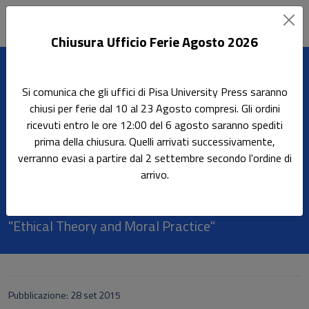
Chiusura Ufficio Ferie Agosto 2026
Leggi l'articolo
Si comunica che gli uffici di Pisa University Press saranno
Home
Rassegna stampa
chiusi per ferie dal 10 al 23 Agosto compresi. Gli ordini
Recensione al volume "Roboethics in Film"
ricevuti entro le ore 12:00 del 6 agosto saranno spediti
prima della chiusura. Quelli arrivati successivamente,
Recensione al volume
verranno evasi a partire dal 2 settembre secondo l'ordine di
"Roboethics in Film"
arrivo.
Il volume "Roboethics in Film è stato recensito su
"Ethical Theory and Moral Practice"
Pubblicazione: 28 set 2015