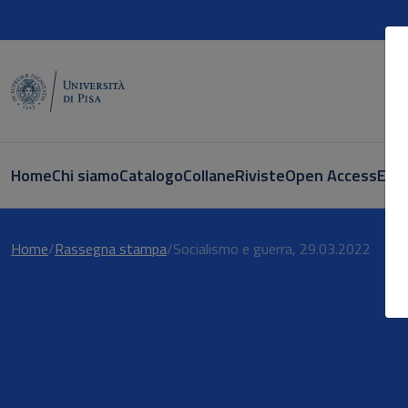
Home
Chi siamo
Catalogo
Collane
Riviste
Open Access
E-bo
Leggi l'articolo
Home
Rassegna stampa
Socialismo e guerra, 29.03.2022