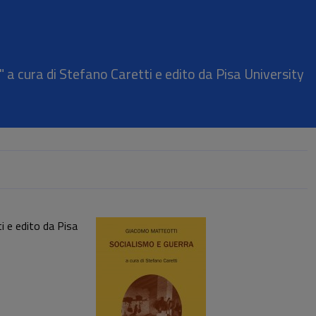
 a cura di Stefano Caretti e edito da Pisa University
i e edito da Pisa