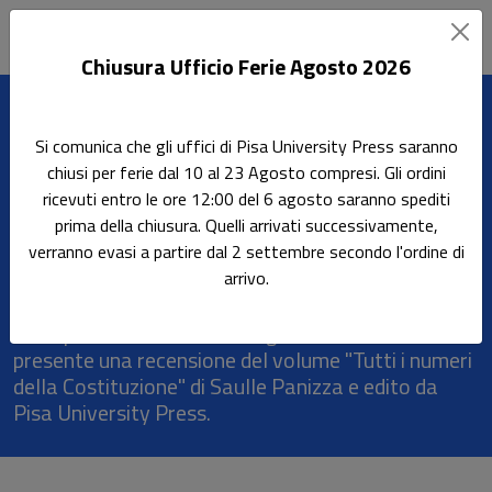
Chiusura Ufficio Ferie Agosto 2026
Leggi l'articolo
Si comunica che gli uffici di Pisa University Press saranno
Home
Rassegna stampa
chiusi per ferie dal 10 al 23 Agosto compresi. Gli ordini
Tutti i numeri della Costituzione, 19.12.19
ricevuti entro le ore 12:00 del 6 agosto saranno spediti
prima della chiusura. Quelli arrivati successivamente,
Tutti i numeri della
verranno evasi a partire dal 2 settembre secondo l'ordine di
Costituzione, 19.12.19
arrivo.
Sulla piattaforma streaming Radio InBlu è
presente una recensione del volume "Tutti i numeri
della Costituzione" di Saulle Panizza e edito da
Pisa University Press.