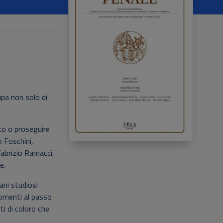
upa non solo di
to o proseguire
o Foschini,
Fabrizio Ramacci,
e.
ani studiosi
gomenti al passo
ti di coloro che