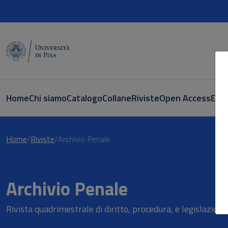
Home
Chi siamo
Catalogo
Collane
Riviste
Open Access
E-bo
Home
Riviste
Archivio Penale
Archivio Penale
Rivista quadrimestrale di diritto, procedura, e legislazio