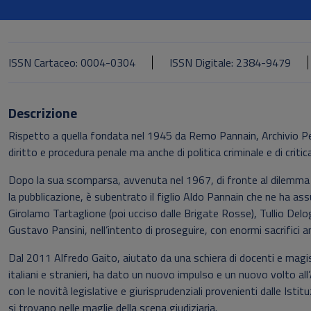
ISSN Cartaceo: 0004-0304
ISSN Digitale: 2384-9479
Descrizione
Rispetto a quella fondata nel 1945 da Remo Pannain, Archivio Pen
diritto e procedura penale ma anche di politica criminale e di critica
Dopo la sua scomparsa, avvenuta nel 1967, di fronte al dilemma 
la pubblicazione, è subentrato il figlio Aldo Pannain che ne ha ass
Girolamo Tartaglione (poi ucciso dalle Brigate Rosse), Tullio Del
Gustavo Pansini, nell’intento di proseguire, con enormi sacrifici a
Dal 2011 Alfredo Gaito, aiutato da una schiera di docenti e magistr
italiani e stranieri, ha dato un nuovo impulso e un nuovo volto al
con le novità legislative e giurisprudenziali provenienti dalle Istit
si trovano nelle maglie della scena giudiziaria.