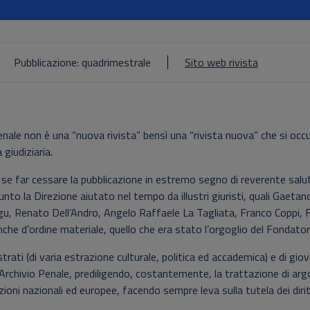
Pubblicazione: quadrimestrale
Sito web rivista
ale non è una “nuova rivista” bensì una “rivista nuova” che si occ
 giudiziaria.
se far cessare la pubblicazione in estremo segno di reverente salu
unto la Direzione aiutato nel tempo da illustri giuristi, quali Gaetan
ogu, Renato Dell’Andro, Angelo Raffaele La Tagliata, Franco Coppi, 
nche d’ordine materiale, quello che era stato l’orgoglio del Fondator
ati (di varia estrazione culturale, politica ed accademica) e di giov
l’Archivio Penale, prediligendo, costantemente, la trattazione di ar
uzioni nazionali ed europee, facendo sempre leva sulla tutela dei dirit