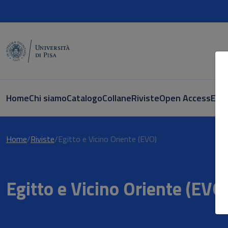
Home
Chi siamo
Catalogo
Collane
Riviste
Open Access
E-bo
Home
Riviste
Egitto e Vicino Oriente (EVO)
Egitto e Vicino Oriente (EVO