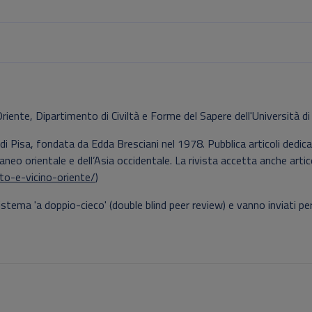
Oriente, Dipartimento di Civiltà e Forme del Sapere dell'Università di
di Pisa, fondata da Edda Bresciani nel 1978. Pubblica articoli dedicati
raneo orientale e dell’Asia occidentale. La rivista accetta anche artico
itto-e-vicino-oriente/
)
 sistema 'a doppio-cieco' (double blind peer review) e vanno inviati pe