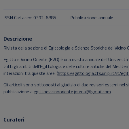
ISSN Cartaceo: 0392-6885
Pubblicazione: annuale
Descrizione
Rivista della sezione di Egittologia e Scienze Storiche del Vicino 
Egitto e Vicino Oriente (EVO) è una rivista annuale dell’Università 
tutti gli ambiti dell’Egittologia e delle culture antiche del Mediter
interazioni tra queste aree. (
https://egittologia.cfs.unipi.it/it/eg
Gli articoli sono sottoposti al giudizio di due revisori esterni nel
pubblicazione a
egittoevicinooriente.journal@gmail.com
.
Curatori