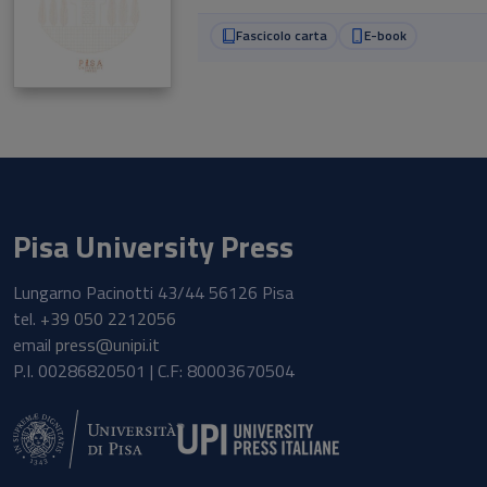
Fascicolo carta
E-book
Pisa University Press
Lungarno Pacinotti 43/44 56126 Pisa
tel.
+39 050 2212056
email
press@unipi.it
P.I. 00286820501 | C.F: 80003670504