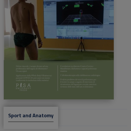
Sport and Anatomy
ISSN Cartaceo: 2532-6333