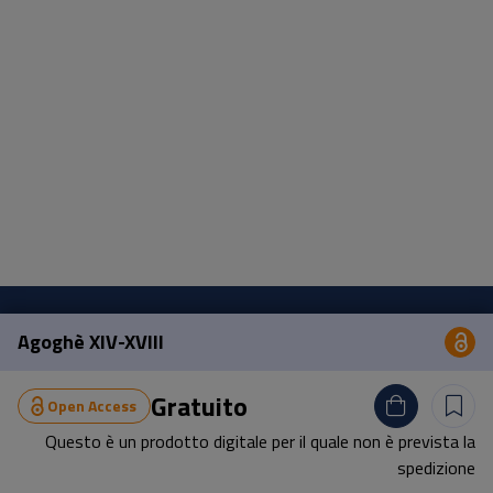
Agoghè XIV-XVIII
Op
Pisa University Press
Gratuito
Open Access
Lungarno Pacinotti 43/44 56126 Pisa
Questo è un prodotto digitale per il quale non è prevista la
tel.
+39 050 2212056
spedizione
email
press@unipi.it