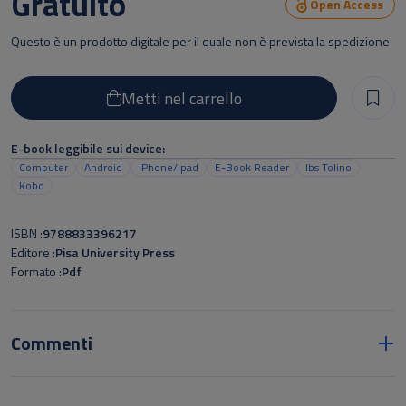
Gratuito
Open Access
Questo è un prodotto digitale per il quale non è prevista la spedizione
Metti nel carrello
E-book leggibile sui device:
Computer
Android
iPhone/Ipad
E-Book Reader
Ibs Tolino
Kobo
ISBN
9788833396217
Editore
Pisa University Press
Formato
Pdf
Commenti