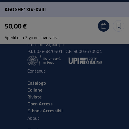
AGOGHE' XIV-XVIII
Pisa University Press
50,00 €
Lungarno Pacinotti 43/44 56126 Pisa
Spedito in 2 giorni lavorativi
tel.
+39 050 2212056
email
press@unipi.it
P.I. 00286820501 | C.F: 80003670504
Contenuti
Catalogo
Collane
Riviste
Open Access
E-book Accessibili
About