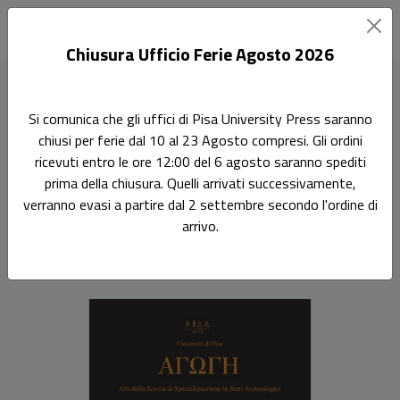
Chiusura Ufficio Ferie Agosto 2026
Home
Riviste
Agoghé
AGOGHE' XIV-XVIII
Si comunica che gli uffici di Pisa University Press saranno
chiusi per ferie dal 10 al 23 Agosto compresi. Gli ordini
AGOGHE' XIV-XVIII
ricevuti entro le ore 12:00 del 6 agosto saranno spediti
prima della chiusura. Quelli arrivati successivamente,
Atti della scuola di specializzazione in Archeologia
verranno evasi a partire dal 2 settembre secondo l'ordine di
arrivo.
A cura di:
Salvatore Vitale