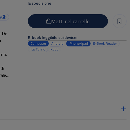
la spedizione
o
Metti nel carrello
o De
E-book leggibile sui device:
a
Computer
Android
iPhone/Ipad
E-Book Reader
Ibs Tolino
Kobo
smo.
di
rale
o
n
una
e nel
 i