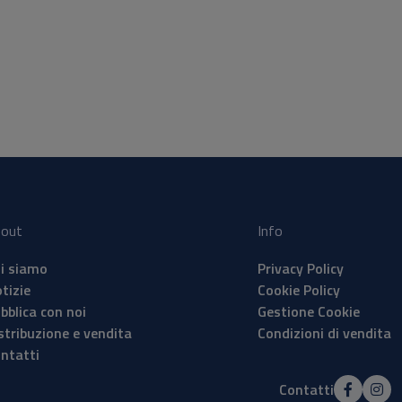
 che
 De
oni
out
Info
i siamo
Privacy Policy
tizie
Cookie Policy
bblica con noi
Gestione Cookie
stribuzione e vendita
Condizioni di vendita
ntatti
Contatti