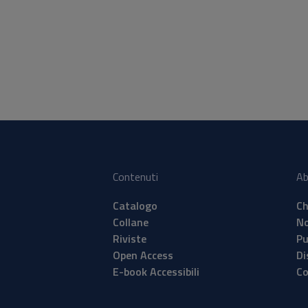
nti che nel volume sottolineano, in particolare, l’importante ruolo
cuola e lo studio hanno avuto e tuttora hanno nella vita di Giacomo
o il quale, attraverso la scrittura, riesce a vivere pienamente relazi
ttive, sociali, culturali che la sua condizione sembrerebbe negargli.
Contenuti
Ab
Catalogo
Ch
Collane
No
Riviste
Pu
Open Access
Di
E-book Accessibili
Co