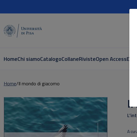
Home
Chi siamo
Catalogo
Collane
Riviste
Open Access
E-bo
Home
Il mondo di giacomo
I
L’in
A cura