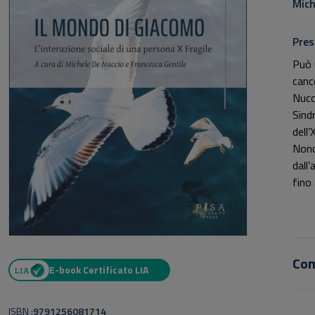
Mich
Pres
Può 
canc
Nucc
Sind
dell
Nono
dall
fino
in L
estr
Attr
docen
Co
amic
E-book Certificato LIA
pers
mond
ISBN
9791256081714