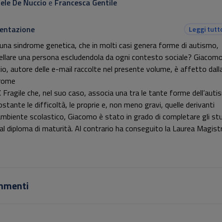
ele De Nuccio
e
Francesca Gentile
entazione
Leggi tutt
una sindrome genetica, che in molti casi genera forme di autismo,
ellare una persona escludendola da ogni contesto sociale? Giacom
io, autore delle e-mail raccolte nel presente volume, è affetto dall
rome
’X Fragile che, nel suo caso, associa una tra le tante forme dell’auti
stante le difficoltà, le proprie e, non meno gravi, quelle derivanti
’ambiente scolastico, Giacomo è stato in grado di completare gli stu
 al diploma di maturità. Al contrario ha conseguito la Laurea Magist
ingua e Letteratura Italiana presso l’Università di Pisa in un percors
emamente soddisfacente e pienamente inclusivo.
averso una parte delle numerose e-mail scambiate da Giacomo con
ti del Liceo e dell’Università di Pisa, con scrittori, con coetanei, co
mmenti
i e giornalisti, Il Mondo di Giacomo descrive il faticoso percorso di 
ona consapevole dei propri limiti ma determinata a stare al mondo 
o proprio come persona e non come immagine di una sindrome. Tre