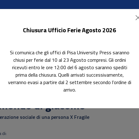
Chiusura Ufficio Ferie Agosto 2026
Si comunica che gli uffici di Pisa University Press saranno
ok Accessibili
In evidenza
Pubblica con noi
chiusi per ferie dal 10 al 23 Agosto compresi. Gli ordini
ricevuti entro le ore 12:00 del 6 agosto saranno spediti
prima della chiusura. Quelli arrivati successivamente,
verranno evasi a partire dal 2 settembre secondo l'ordine di
arrivo.
l mondo di giacomo
terazione sociale di una persona X Fragile
 di: