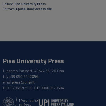
mome
Editore
Pisa University Press
la s
Formato
Epub
E-book Accessibile
Nucci
affe
Pisa University Press
Lungarno Pacinotti 43/44 56126 Pisa
tel.
+39 050 2212056
email
press@unipi.it
P.I. 00286820501 | C.F: 80003670504