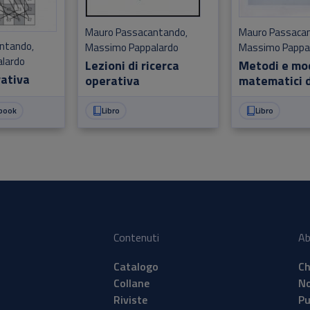
Mauro Passacantando
Mauro Passaca
,
antando
Massimo Pappalardo
Massimo Pappa
,
lardo
Lezioni di ricerca
Metodi e mod
rativa
operativa
matematici d
ottimizzazio
gestione
book
Libro
Libro
Contenuti
Ab
Catalogo
Ch
Collane
No
Riviste
Pu