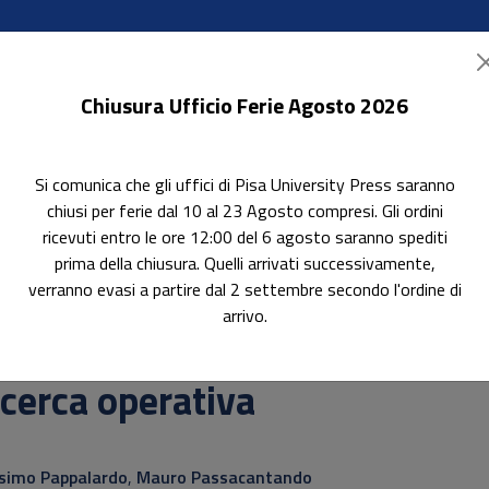
Chiusura Ufficio Ferie Agosto 2026
Si comunica che gli uffici di Pisa University Press saranno
ok Accessibili
In evidenza
Pubblica con noi
chiusi per ferie dal 10 al 23 Agosto compresi. Gli ordini
ricevuti entro le ore 12:00 del 6 agosto saranno spediti
prima della chiusura. Quelli arrivati successivamente,
verranno evasi a partire dal 2 settembre secondo l'ordine di
arrivo.
attica
cerca operativa
otitolo non presente
simo Pappalardo
,
Mauro Passacantando