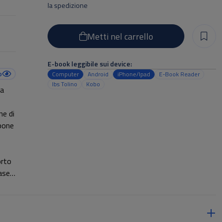
la spedizione
Metti nel carrello
E-book leggibile sui device:
o
Computer
Android
iPhone/Ipad
E-Book Reader
Ibs Tolino
Kobo
 a
ne di
opone
orto
ase