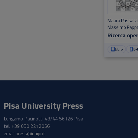
Mauro Passac
Massimo Pappa
Ricerca ope
Libro
E-
Pisa University Press
Lungarno Pacinotti 43/44 56126 Pisa
tel.
+39 050 2212056
email
press@unipi.it