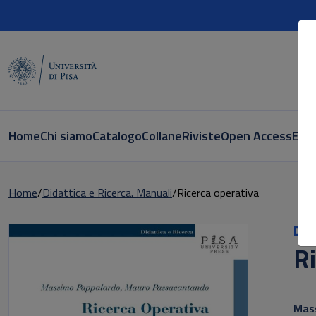
Home
Chi siamo
Catalogo
Collane
Riviste
Open Access
E-bo
Home
Didattica e Ricerca. Manuali
Ricerca operativa
Did
Ri
Sott
Mas