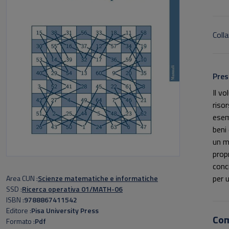
Colla
Pres
Il v
risor
esemp
beni 
un m
propr
conc
per 
Area CUN
Scienze matematiche e informatiche
SSD
Ricerca operativa 01/MATH-06
mate
ISBN
9788867411542
Editore
Pisa University Press
Co
Formato
Pdf