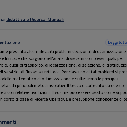
na:
Didattica e Ricerca. Manuali
entazione
Leggi tutt
olume presenta alcuni rilevanti problemi decisionali di ottimizzazione
se limitate che sorgono nell’analisi di sistemi complessi, quali, per
io, quelli di trasporto, di localizzazione, di selezione, di distribuzio
di servizio, di flusso su reti, ecc. Per ciascuno di tali problemi si pr
odello matematico di ottimizzazione e si illustrano le principali
ietà ed i principali metodi risolutivi. Il testo è corredato da esempi
reti con relative risoluzioni. Il volume può essere usato come supp
un corso di base di Ricerca Operativa e presuppone conoscenze di b
matiche che si acquisiscono nel primo anno di studi universitari.
mmenti