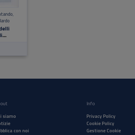
ntando
,
lardo
elli
i
ne per la
out
Info
i siamo
Privacy Policy
tizie
Cookie Policy
bblica con noi
Gestione Cookie