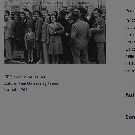
Pres
In I
voto
diri
decr
L’ele
dell
isti
marc
ISBN
9791256083541
rapp
Editore
Pisa University Press
lont
Formato
Pdf
Aut
Co