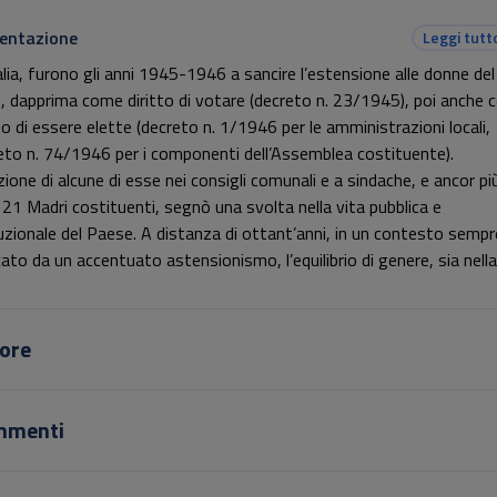
entazione
Leggi tutt
talia, furono gli anni 1945-1946 a sancire l’estensione alle donne del
, dapprima come diritto di votare (decreto n. 23/1945), poi anche
tto di essere elette (decreto n. 1/1946 per le amministrazioni locali,
eto n. 74/1946 per i componenti dell’Assemblea costituente).
zione di alcune di esse nei consigli comunali e a sindache, e ancor pi
e 21 Madri costituenti, segnò una svolta nella vita pubblica e
tuzionale del Paese. A distanza di ottant’anni, in un contesto sempr
ato da un accentuato astensionismo, l’equilibrio di genere, sia nella
resentanza politica sia nella dimensione socio-economica, è ancora
ano dall’essere raggiunto.
ore
mmenti