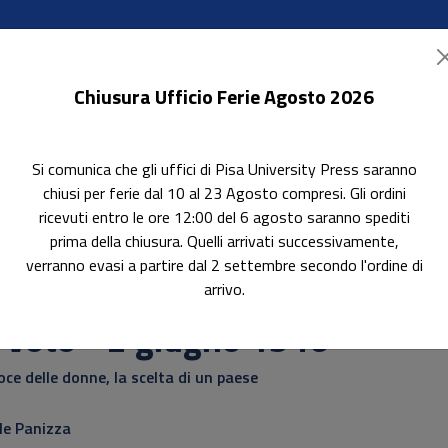
Chiusura Ufficio Ferie Agosto 2026
Si comunica che gli uffici di Pisa University Press saranno
ok Accessibili
In evidenza
Pubblica con noi
chiusi per ferie dal 10 al 23 Agosto compresi. Gli ordini
ricevuti entro le ore 12:00 del 6 agosto saranno spediti
prima della chiusura. Quelli arrivati successivamente,
verranno evasi a partire dal 2 settembre secondo l'ordine di
arrivo.
 voto - 2 giugno 1946
oce delle donne, la scelta di un paese
le Panizza