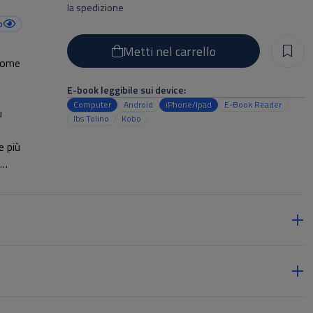
la spedizione
o
Metti nel carrello
 come
E-book leggibile sui device:
Computer
Android
iPhone/Ipad
E-Book Reader
ù
Ibs Tolino
Kobo
e più
 però