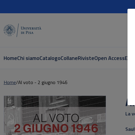
Home
Chi siamo
Catalogo
Collane
Riviste
Open Access
E-bo
Home
Al voto - 2 giugno 1946
Al
La v
Saul