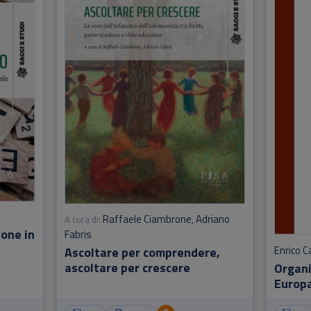
Raffaele Ciambrone
Adriano
A cura di:
,
ione in
Fabris
Enrico C
Ascoltare per comprendere,
ascoltare per crescere
Organi
Europa