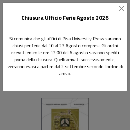
Chiusura Ufficio Ferie Agosto 2026
Home
Miscellanea
Marciare per la pace
Si comunica che gli uffici di Pisa University Press saranno
chiusi per ferie dal 10 al 23 Agosto compresi. Gli ordini
Ricerca
ricevuti entro le ore 12:00 del 6 agosto saranno spediti
Marciare per la pace
prima della chiusura. Quelli arrivati successivamente,
verranno evasi a partire dal 2 settembre secondo l'ordine di
Il mondo non violento di Aldo Capitini
arrivo.
Alarico Mariani Marini
,
Eligio Resta