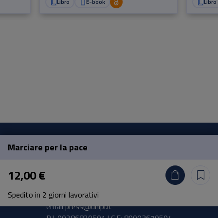
Libro
E-book
Libro
Marciare per la pace
Pisa University Press
12,00 €
Lungarno Pacinotti 43/44 56126 Pisa
Spedito in 2 giorni lavorativi
tel.
+39 050 2212056
email
press@unipi.it
P.I. 00286820501 | C.F: 80003670504