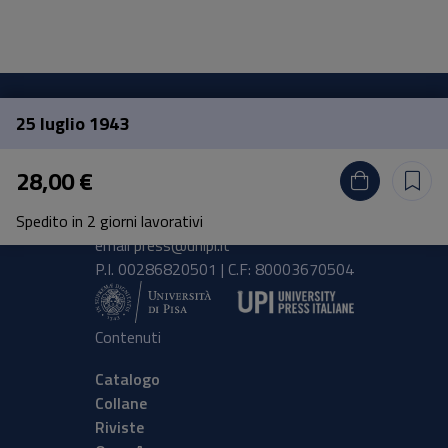
25 luglio 1943
Pisa University Press
28,00 €
Lungarno Pacinotti 43/44 56126 Pisa
Spedito in 2 giorni lavorativi
tel.
+39 050 2212056
email
press@unipi.it
P.I. 00286820501 | C.F: 80003670504
Contenuti
Catalogo
Collane
Riviste