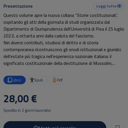
Presentazione
Leggi tutto
Questo volume apre la nuova collana “Storie costituzionali”,
ospitando gli atti della giornata di studi organizzata dal
Dipartimento di Giurisprudenza dell’Università di Pisa il 25 luglio
2023, a ottanta anni dalla caduta del fascismo.
Nei diversi contributi, studiosi di diritto e di storia
contemporanea ricostruiscono gli snodi istituzionali e giuridici
dell’estate più tragica nell’esperienza nazionale italiana: il
significato costituzionale della destituzione di Mussolini;
l’attività del Governo Badoglio nella prosecuzione della guerra a
fianco della Germania; la continuità dello Stato dopo
Libro
Epub
Pdf
l’armistizio dell’8 settembre; la persecuzione dei “fascisti
traditori” nella Repubblica sociale.
28,00 €
Spedito in 2 giorni lavorativi