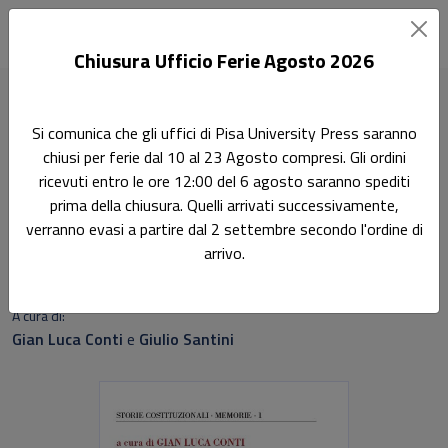
Chiusura Ufficio Ferie Agosto 2026
Home
25 luglio 1943
Si comunica che gli uffici di Pisa University Press saranno
chiusi per ferie dal 10 al 23 Agosto compresi. Gli ordini
Ricerca
ricevuti entro le ore 12:00 del 6 agosto saranno spediti
25 luglio 1943
prima della chiusura. Quelli arrivati successivamente,
verranno evasi a partire dal 2 settembre secondo l'ordine di
Un problema di diritto statutario o di diritto
arrivo.
costituzionale?
A cura di:
Gian Luca Conti
e
Giulio Santini