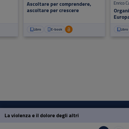
Enrico C
Ascoltare per comprendere,
ascoltare per crescere
Organi
Europa
Libro
E-book
Libro
La violenza e il dolore degli altri
Pisa University Press