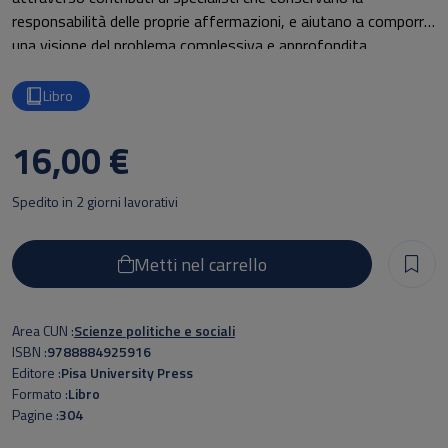
responsabilità delle proprie affermazioni, e aiutano a comporre
una visione del problema complessiva e approfondita,
caratteristica del discorso interdisciplinare. Il volume è il terzo
rapporto della Difesa Civile Non Armata e Nonviolenta
Libro
(DCNAN), una forma di difesa fondata sulla società civile.
Pensata per aggiungersi quella militare, e indicata come finalità
16,00 €
del Servizio Civile offerto ai giovani dallo Stato, ad oggi la
DCNAN non è completamente istituita, e richiede uno studio
Spedito in 2 giorni lavorativi
per la sua definizione operativa.
Metti nel carrello
Area CUN
Scienze politiche e sociali
ISBN
9788884925916
Editore
Pisa University Press
Formato
Libro
Pagine
304