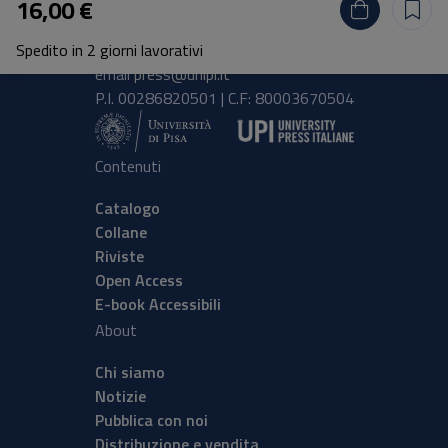
16,00 €
Lungarno Pacinotti 43/44 56126 Pisa
Spedito in 2 giorni lavorativi
tel.
+39 050 2212056
email
press@unipi.it
P.I. 00286820501 | C.F: 80003670504
Contenuti
Catalogo
Collane
Riviste
Open Access
E-book Accessibili
About
Chi siamo
Notizie
Pubblica con noi
Distribuzione e vendita