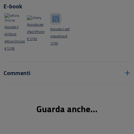
E-book
Acquista per
Acquista il
Acquista il pdf
iPad/iPhone
diritto di
interattivo €
€ 12,99
lettura OnLine
12,99
€ 12,99
Commenti
Guarda anche...