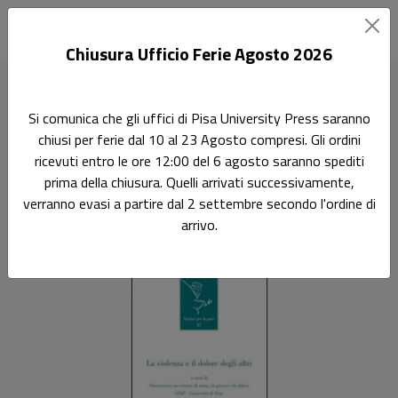
Chiusura Ufficio Ferie Agosto 2026
Home
Scienze per la pace
La violenza e il dolore degli altri
Si comunica che gli uffici di Pisa University Press saranno
chiusi per ferie dal 10 al 23 Agosto compresi. Gli ordini
Ricerca
ricevuti entro le ore 12:00 del 6 agosto saranno spediti
La violenza e il dolore degli
prima della chiusura. Quelli arrivati successivamente,
verranno evasi a partire dal 2 settembre secondo l'ordine di
altri
arrivo.
Sottotitolo non presente