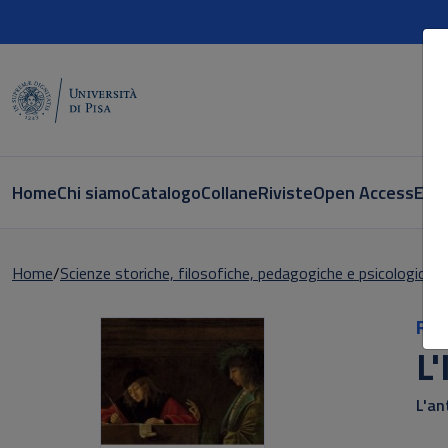
Home
Chi siamo
Catalogo
Collane
Riviste
Open Access
E-bo
Home
Scienze storiche, filosofiche, pedagogiche e psicologiche
Ric
L'
L'an