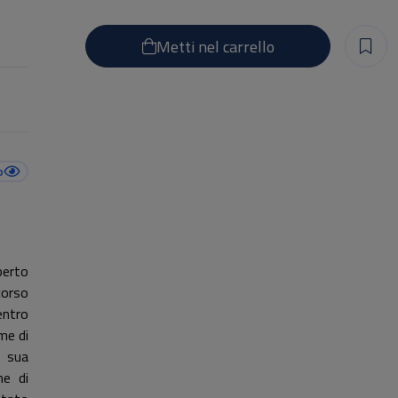
Metti nel carrello
o
berto
corso
entro
me di
a sua
me di