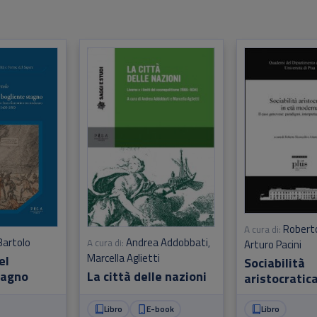
Roberto
A cura di:
Andrea Addobbati
Bartolo
A cura di:
,
Arturo Pacini
Marcella Aglietti
el
Sociabilità
La città delle nazioni
tagno
aristocratica
moderna
Libro
E-book
Libro