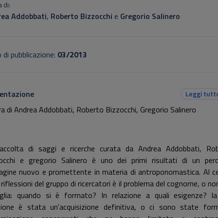
 di:
ea Addobbati
,
Roberto Bizzocchi
e
Gregorio Salinero
 di pubblicazione:
03/2013
entazione
Leggi tutt
ra di Andrea Addobbati, Roberto Bizzocchi, Gregorio Salinero
accolta di saggi e ricerche curata da Andrea Addobbati, Ro
occhi e gregorio Salinero è uno dei primi risultati di un per
dagine nuovo e promettente in materia di antroponomastica. Al c
 riflessioni del gruppo di ricercatori è il problema del cognome, o no
glia: quando si è formato? In relazione a quali esigenze? l
ione è stata un'acquisizione definitiva, o ci sono state for