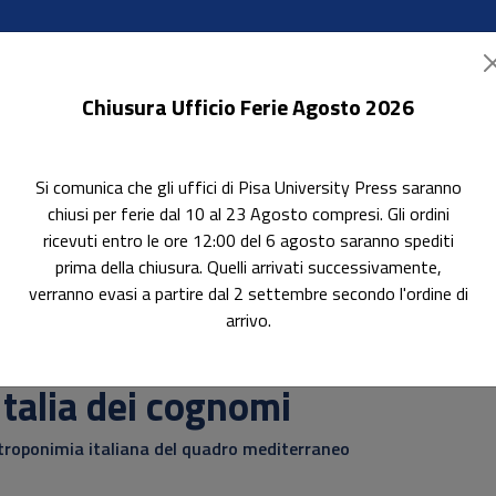
Chiusura Ufficio Ferie Agosto 2026
Si comunica che gli uffici di Pisa University Press saranno
ok Accessibili
In evidenza
Pubblica con noi
chiusi per ferie dal 10 al 23 Agosto compresi. Gli ordini
ricevuti entro le ore 12:00 del 6 agosto saranno spediti
prima della chiusura. Quelli arrivati successivamente,
verranno evasi a partire dal 2 settembre secondo l'ordine di
Storia Moderna 11/HIST-02
L'Italia dei cognomi
arrivo.
erca
Italia dei cognomi
troponimia italiana del quadro mediterraneo