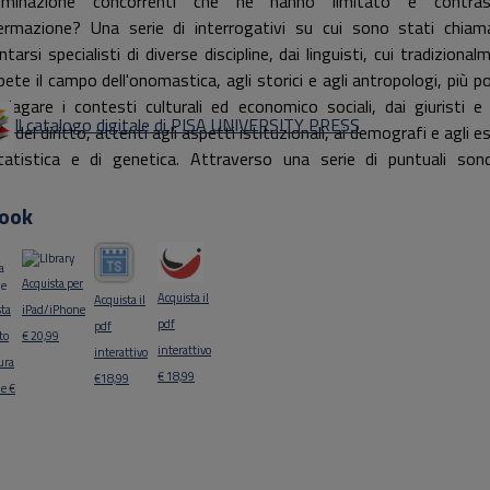
ominazione concorrenti che ne hanno limitato e contras
fermazione? Una serie di interrogativi su cui sono stati chiam
tarsi specialisti di diverse discipline, dai linguisti, cui tradiziona
ete il campo dell'onomastica, agli storici e agli antropologi, più po
ndagare i contesti culturali ed economico sociali, dai giuristi e 
Il catalogo digitale di PISA UNIVERSITY PRESS
ci del diritto, attenti agli aspetti istituzionali, ai demografi e agli e
tatistica e di genetica. Attraverso una serie di puntuali son
otti su diverse aree del paese, dalle Alpi alla Sicilia, e per mezz
onto con le situazioni riscontrabili nel resto dell'Europa latina, l'I
ook
cognomi comincia oggi a riemergere dalle nebbie della storia face
avedere le varie dinamiche sociali che ne hanno determina
Acquista per
ordinaria complessità.
Acquista il
Acquista il
sta
iPad/iPhone
pdf
pdf
tto
€ 20,99
interattivo
interattivo
tura
€ 18,99
€18,99
e €