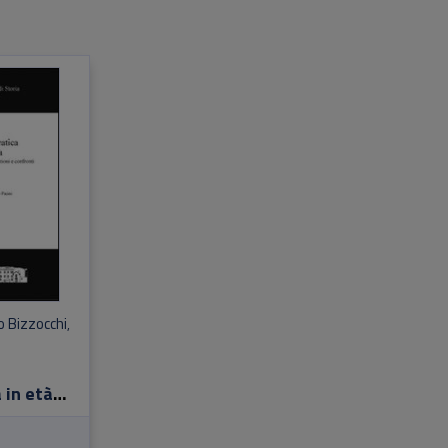
 Bizzocchi
,
 in età