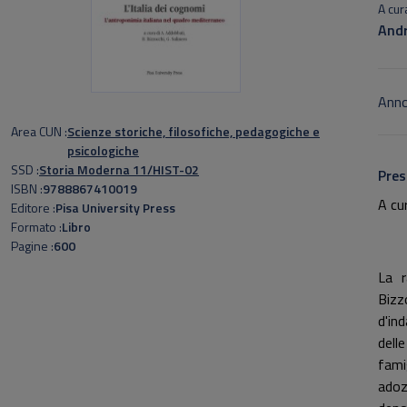
A cura
Andr
Anno
Area CUN
Scienze storiche, filosofiche, pedagogiche e
psicologiche
SSD
Storia Moderna 11/HIST-02
Pres
ISBN
9788867410019
A cu
Editore
Pisa University Press
Formato
Libro
Pagine
600
La r
Bizz
d'in
delle
fami
adoz