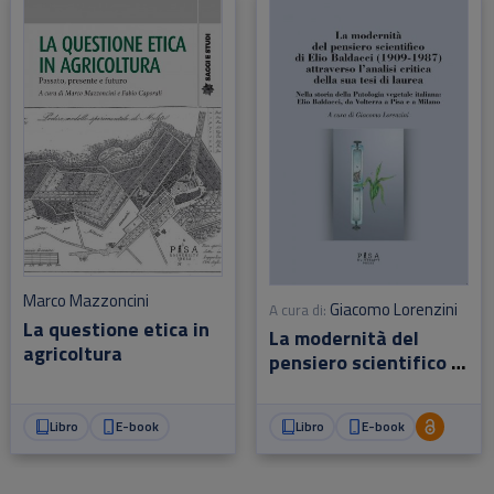
Marco Mazzoncini
Giacomo Lorenzini
A cura di:
La questione etica in
La modernità del
agricoltura
pensiero scientifico di
Elio Baldacci (1909-
1987) attraverso
Libro
E-book
Libro
E-book
l'analisi critica della
sua tesi di laurea