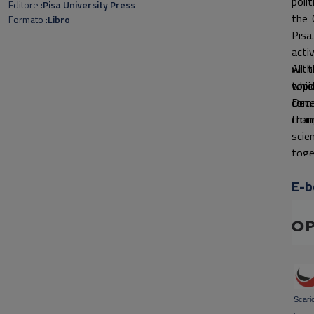
poli
Editore
Pisa University Press
the 
Formato
Libro
Pisa
acti
with
All 
topi
whic
Dece
comm
from
chan
scie
toge
E-b
Scaric