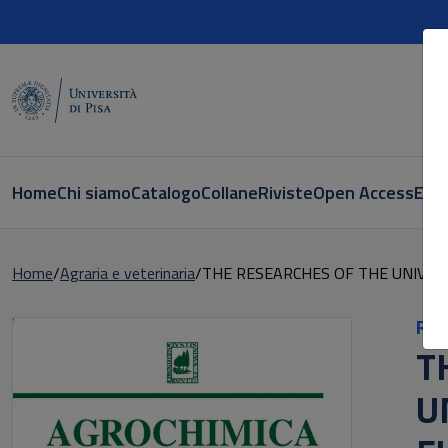
Home
Chi siamo
Catalogo
Collane
Riviste
Open Access
E-bo
Home
Agraria e veterinaria
THE RESEARCHES OF THE UNIVERS
Ric
T
U