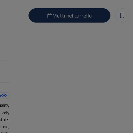
Metti nel carrello
o
ality
ively
d its
omic,