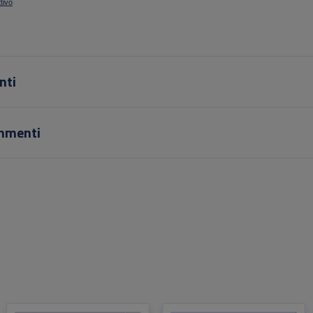
ttivo
nti
mmenti