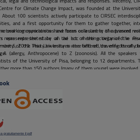
tical, legal and technological impacts and responses. Recently, CI
Centre for Climate Change Impact, was founded at the Universi
. About 100 scientists actively participate to CIRSEC interdiscipl
vities, and a first opportunity for them to gather together, int
 networking opportunities and focus on a variety of advanced res
the oral communications have been collected in the present vo
cs was represented by an ad hoc meeting organized in Pis
h represents the state of the art of the activity of the res
mber 6, 2019. Thirty six lectures were offered, covering literally t
unity of the Pisa University in the field of the effects of cl
 A (allergy, Anthropocene) to Z (zoono­sis). All the speakers
ge.
ntists of the University of Pisa, belonging to 12 departments. 
ther more than 150 authors (many of them young) were involved.
ook
a gratuitamente il pdf