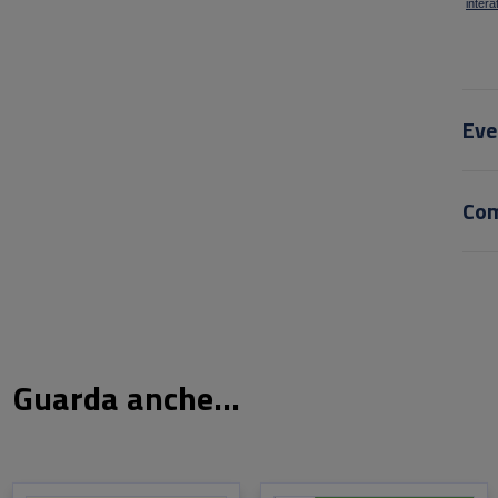
intera
Eve
Co
Guarda anche...