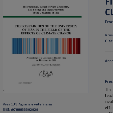
F
C
Proc
A cura
Giac
Anno
Pres
The 
teac
invo
Area CUN
Agraria e veterinaria
effe
ISBN
9788833392929