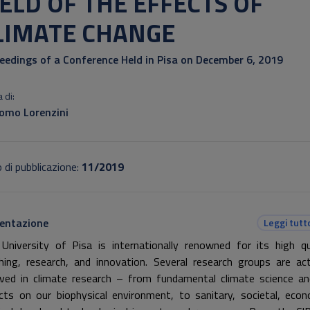
IELD OF THE EFFECTS OF
LIMATE CHANGE
eedings of a Conference Held in Pisa on December 6, 2019
 di:
omo Lorenzini
 di pubblicazione:
11/2019
entazione
Leggi tutt
University of Pisa is internationally renowned for its high qu
h­ing, research, and innovation. Several research groups are act
lved in climate research – from fundamental climate science an
cts on our biophysical environment, to sanitary, societal, econ