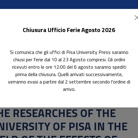
Chiusura Ufficio Ferie Agosto 2026
Si comunica che gli uffici di Pisa University Press saranno
ok Accessibili
In evidenza
Pubblica con noi
chiusi per ferie dal 10 al 23 Agosto compresi. Gli ordini
ricevuti entro le ore 12:00 del 6 agosto saranno spediti
prima della chiusura. Quelli arrivati successivamente,
verranno evasi a partire dal 2 settembre secondo l'ordine di
ITY OF PISA IN THE FIELD OF THE EFFECTS OF CLIMATE CHA
arrivo.
erca
HE RESEARCHES OF THE
NIVERSITY OF PISA IN THE