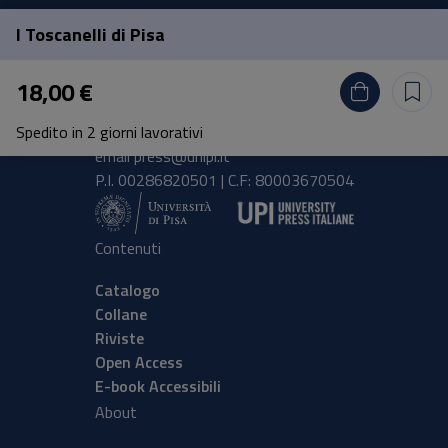
I Toscanelli di Pisa
Pisa University Press
18,00 €
Lungarno Pacinotti 43/44 56126 Pisa
Spedito in 2 giorni lavorativi
tel.
+39 050 2212056
email
press@unipi.it
P.I. 00286820501 | C.F: 80003670504
Contenuti
Catalogo
Collane
Riviste
Open Access
E-book Accessibili
About