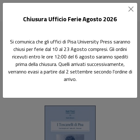
Chiusura Ufficio Ferie Agosto 2026
Home
Studi Pisani
I Toscanelli di Pisa
Si comunica che gli uffici di Pisa University Press saranno
chiusi per ferie dal 10 al 23 Agosto compresi. Gli ordini
Ricerca
ricevuti entro le ore 12:00 del 6 agosto saranno spediti
I Toscanelli di Pisa
prima della chiusura. Quelli arrivati successivamente,
verranno evasi a partire dal 2 settembre secondo l'ordine di
Una famiglia nell'Italia dell'Ottocento
arrivo.
Danilo Barsanti