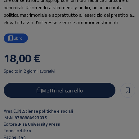
che consentì loro di appropriarsi di molti fabbricati urbani e di
beni rurali. Ricorrendo a strumenti giuridici, ad un'accurata
politica matrimoniale e soprattutto all'esercizio del prestito ad
elevato tasso d'interesse e grazie ai primi investimenti
azionari, riuscirono a mettere insieme a ritmo travolgente un
patrimonio di quasi 4 milioni di lire, comprensivo fra l'altro del
Libro
bel palazzo sul lungarno e della fattoria della Cava. Nelle loro
magnifiche residenze, che ospitavano i principali uomini politici
18,00 €
del nostro Risorgimento, i Toscanelli videro decidere pagine
importanti della storia italiana, mentre con la terza
Spedito in 2 giorni lavorativi
generazione di eredi, per investimenti sbagliati ed eccessiva
prodigalità, assistevano nella seconda metà dell'Ottocento al
disfacimento della propria famiglia e del proprio immenso
Metti nel carrello
patrimonio con la stessa rapidità con la quale era stato
accumulato.
Area CUN
Scienze politiche e sociali
ISBN
9788884923035
Editore
Pisa University Press
Formato
Libro
Pagine
144