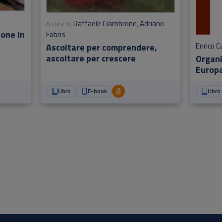
Raffaele Ciambrone
Adriano
A cura di:
,
ione in
Fabris
Enrico C
Ascoltare per comprendere,
ascoltare per crescere
Organi
Europa
Libro
E-book
Libro