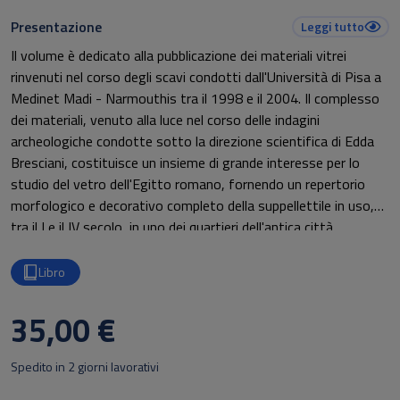
Presentazione
Leggi tutto
Il volume è dedicato alla pubblicazione dei materiali vitrei
rinvenuti nel corso degli scavi condotti dall'Università di Pisa a
Medinet Madi - Narmouthis tra il 1998 e il 2004. Il complesso
dei materiali, venuto alla luce nel corso delle indagini
archeologiche condotte sotto la direzione scientifica di Edda
Bresciani, costituisce un insieme di grande interesse per lo
studio del vetro dell'Egitto romano, fornendo un repertorio
morfologico e decorativo completo della suppellettile in uso,
tra il I e il IV secolo, in uno dei quartieri dell'antica città
collocata ai bordi sud-occidentali dell'oasi del Fayum.
Libro
35,00 €
Spedito in 2 giorni lavorativi