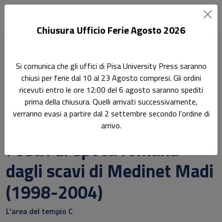
Chiusura Ufficio Ferie Agosto 2026
Home
Si comunica che gli uffici di Pisa University Press saranno
Scienze dell'antichità, filologico-letterarie e storico-artistiche
chiusi per ferie dal 10 al 23 Agosto compresi. Gli ordini
Egittologia e Civiltà Copta 10/STAA-01
ricevuti entro le ore 12:00 del 6 agosto saranno spediti
I vetri di epoca romana dagli scavi di Medinet Madi (1998-
prima della chiusura. Quelli arrivati successivamente,
2004)
verranno evasi a partire dal 2 settembre secondo l'ordine di
arrivo.
Ricerca
I vetri di epoca romana
dagli scavi di Medinet Madi
(1998-2004)
L'area del tempio C