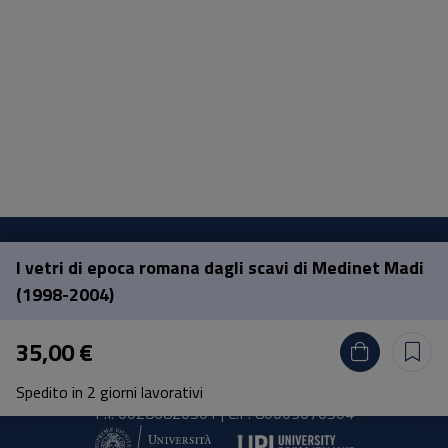
I vetri di epoca romana dagli scavi di Medinet Madi
Pisa University Press
(1998-2004)
Lungarno Pacinotti 43/44 56126 Pisa
35,00 €
tel.
+39 050 2212056
email
press@unipi.it
Spedito in 2 giorni lavorativi
P.I. 00286820501 | C.F: 80003670504