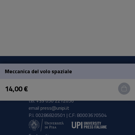
Meccanica del volo spaziale
Pisa University Press
14,00 €
Lungarno Pacinotti 43/44 56126 Pisa
tel.
+39 050 2212056
email
press@unipi.it
P.I. 00286820501 | C.F: 80003670504