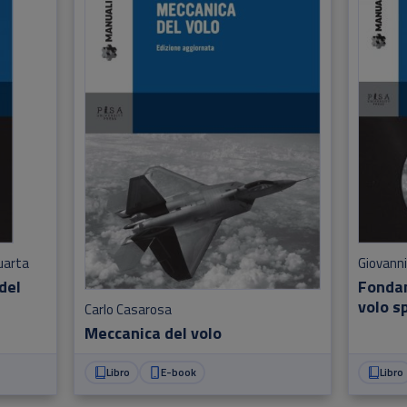
uarta
Giovanni
del
Fondam
volo s
Carlo Casarosa
Meccanica del volo
Libro
E-book
Libro