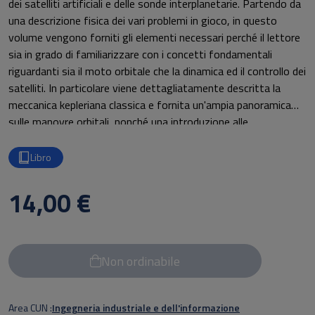
dei satelliti artificiali e delle sonde interplanetarie. Partendo da
una descrizione fisica dei vari problemi in gioco, in questo
volume vengono forniti gli elementi necessari perché il lettore
sia in grado di familiarizzare con i concetti fondamentali
riguardanti sia il moto orbitale che la dinamica ed il controllo dei
satelliti. In particolare viene dettagliatamente descritta la
meccanica kepleriana classica e fornita un'ampia panoramica
sulle manovre orbitali, nonché una introduzione alle
perturbazioni orbitali e all'analisi di missione.
Libro
14,00 €
Non ordinabile
Area CUN
Ingegneria industriale e dell'informazione