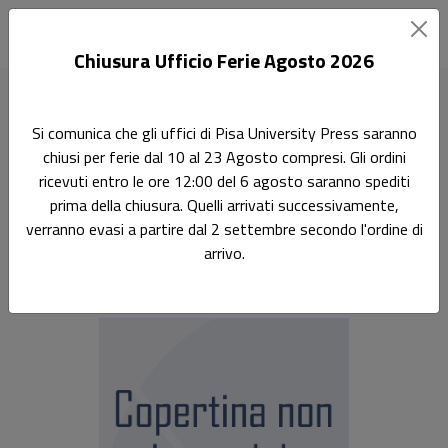
Chiusura Ufficio Ferie Agosto 2026
Home
Manuali
Meccanica del volo spaziale
Si comunica che gli uffici di Pisa University Press saranno
chiusi per ferie dal 10 al 23 Agosto compresi. Gli ordini
Didattica
ricevuti entro le ore 12:00 del 6 agosto saranno spediti
Meccanica del volo spaziale
prima della chiusura. Quelli arrivati successivamente,
verranno evasi a partire dal 2 settembre secondo l'ordine di
Sottotitolo non presente
arrivo.
Giovanni Mengali