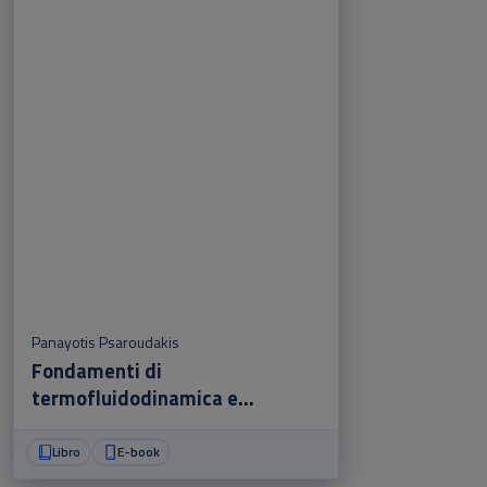
Panayotis Psaroudakis
Fondamenti di
termofluidodinamica e
macchine
Libro
E-book