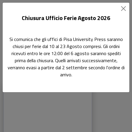
Chiusura Ufficio Ferie Agosto 2026
Home
Ingegneria industriale e dell'informazione
Si comunica che gli uffici di Pisa University Press saranno
chiusi per ferie dal 10 al 23 Agosto compresi. Gli ordini
Ingegneria industriale e
ricevuti entro le ore 12:00 del 6 agosto saranno spediti
dell'informazione
prima della chiusura. Quelli arrivati successivamente,
verranno evasi a partire dal 2 settembre secondo l'ordine di
arrivo.
Prodotti della categoria: Ingegneria indus
Sfoglia la lista completa