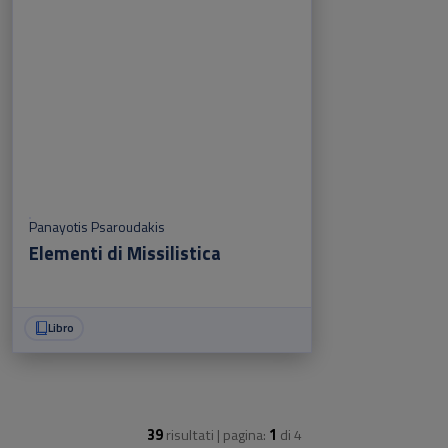
Panayotis Psaroudakis
Elementi di Missilistica
Libro
39
risultati | pagina:
1
di
4