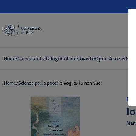
Home
Chi siamo
Catalogo
Collane
Riviste
Open Access
E-bo
Home
Scienze per la pace
Io voglio, tu non vuoi
Ric
Io
Manu