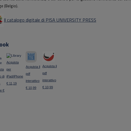
e (Belgio).
Il catalogo digitale di PISA UNIVERSITY PRESS
ook
Acquista
Acquista il
Acquista il
sta
per
pdf
pdf
to di
iPad/iPhone
interattivo
interattivo
a
€ 11,19
€ 10,99
€ 10,99
e €