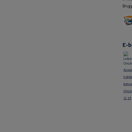
Brugg
E-b
Acqui
il dirit
lettur
OnLin
11,19