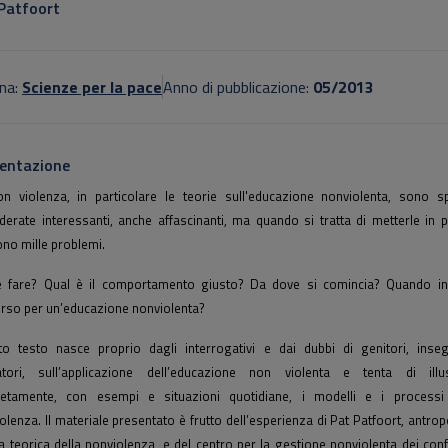
Patfoort
na:
Scienze per la pace
Anno di pubblicazione:
05/2013
entazione
n violenza, in particolare le teorie sull'educazione nonviolenta, sono 
derate interessanti, anche affascinanti, ma quando si tratta di metterle in p
no mille problemi.
fare? Qual è il comportamento giusto? Da dove si comincia? Quando iniz
rso per un’educazione nonviolenta?
o testo nasce proprio dagli interrogativi e dai dubbi di genitori, inseg
atori, sull’applicazione dell’educazione non violenta e tenta di illus
retamente, con esempi e situazioni quotidiane, i modelli e i processi 
olenza. Il materiale presentato è frutto dell’esperienza di Pat Patfoort, antro
a teorica della nonviolenza, e del centro per la gestione
nonviolenta dei confli