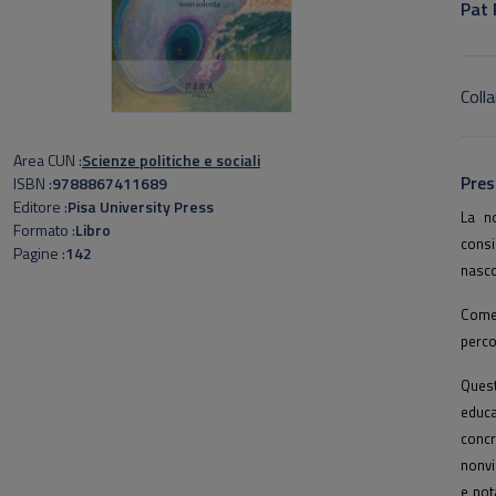
Pat 
Colla
Area CUN
Scienze politiche e sociali
Pres
ISBN
9788867411689
Editore
Pisa University Press
La no
Formato
Libro
consi
Pagine
142
nasco
Come 
perco
Quest
educ
conc
nonvi
e not