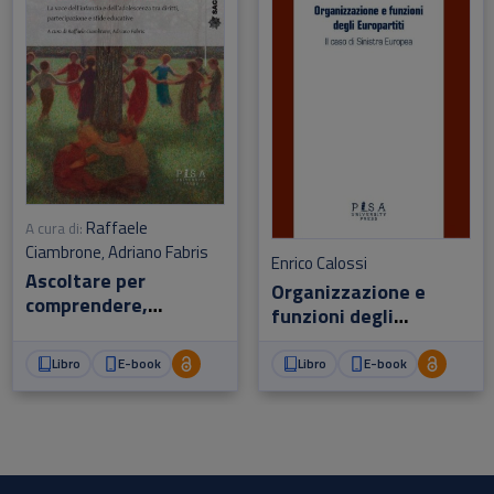
Raffaele
A cura di:
Ciambrone
Adriano Fabris
,
Enrico Calossi
Ascoltare per
Organizzazione e
comprendere,
funzioni degli
ascoltare per crescere
Europartiti
Libro
E-book
Libro
E-book