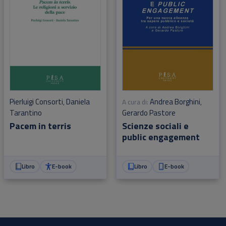
Andrea Borghini
Pierluigi Consorti
Daniela
A cura di:
,
,
Gerardo Pastore
Tarantino
Scienze sociali e
Pacem in terris
public engagement
Libro
E-book
Libro
E-book