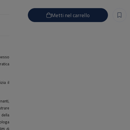
Metti nel carrello
spesso
ratica
ia il
nanti,
trare
della
pologa
tti di