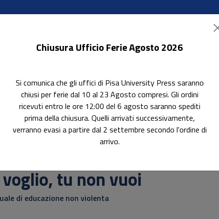
Chiusura Ufficio Ferie Agosto 2026
Si comunica che gli uffici di Pisa University Press saranno
ok Accessibili
In evidenza
Pubblica con noi
chiusi per ferie dal 10 al 23 Agosto compresi. Gli ordini
ricevuti entro le ore 12:00 del 6 agosto saranno spediti
prima della chiusura. Quelli arrivati successivamente,
verranno evasi a partire dal 2 settembre secondo l'ordine di
arrivo.
erca
 voglio, tu non vuoi
ale di educazione non violenta