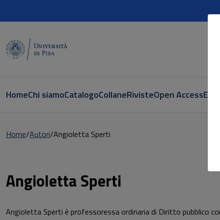
Home
Chi siamo
Catalogo
Collane
Riviste
Open Access
E-bo
Home
Autori
Angioletta Sperti
Pagina di Angioletta Sperti
Angioletta Sperti
Angioletta Sperti è professoressa ordinaria di Diritto pubblico co