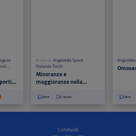
irginia
A cura di:
Angioletta Sperti
,
Angioletta
oli
,
Rolando Tarchi
Omosess
ta Sperti
Minoranze e
porti
maggioranze nella
ionale e
democrazia pluralista
, 15
Libro
E-book
Libro
Condividi