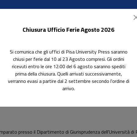
Chiusura Ufficio Ferie Agosto 2026
Si comunica che gli uffici di Pisa University Press saranno
ok Accessibili
In evidenza
Pubblica con noi
chiusi per ferie dal 10 al 23 Agosto compresi. Gli ordini
ricevuti entro le ore 12:00 del 6 agosto saranno spediti
prima della chiusura. Quelli arrivati successivamente,
verranno evasi a partire dal 2 settembre secondo l'ordine di
arrivo.
mparato presso il Dipartimento di Giurisprudenza dell’Università di P