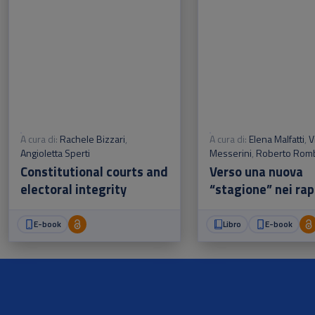
A cura di:
Rachele Bizzari
,
A cura di:
Elena Malfatti
,
V
Angioletta Sperti
Messerini
,
Roberto Romb
Emanuele Rossi
,
Angiolet
Constitutional courts and
Verso una nuova
electoral integrity
“stagione” nei rap
tra Corte costituz
legislatore? - Pisa
E-book
Libro
E-book
dicembre 2022